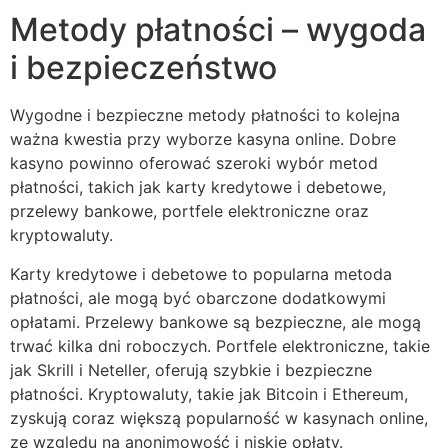
Metody płatności – wygoda
i bezpieczeństwo
Wygodne i bezpieczne metody płatności to kolejna
ważna kwestia przy wyborze kasyna online. Dobre
kasyno powinno oferować szeroki wybór metod
płatności, takich jak karty kredytowe i debetowe,
przelewy bankowe, portfele elektroniczne oraz
kryptowaluty.
Karty kredytowe i debetowe to popularna metoda
płatności, ale mogą być obarczone dodatkowymi
opłatami. Przelewy bankowe są bezpieczne, ale mogą
trwać kilka dni roboczych. Portfele elektroniczne, takie
jak Skrill i Neteller, oferują szybkie i bezpieczne
płatności. Kryptowaluty, takie jak Bitcoin i Ethereum,
zyskują coraz większą popularność w kasynach online,
ze względu na anonimowość i niskie opłaty.