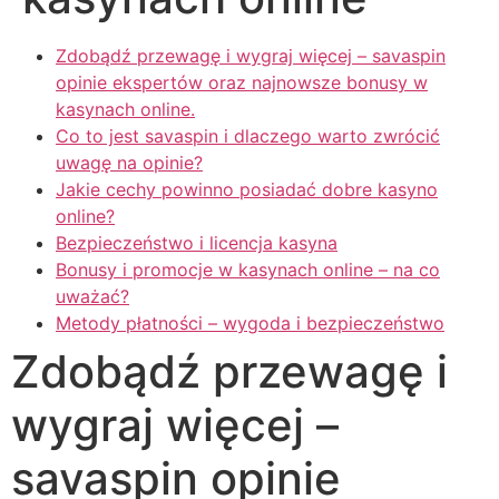
Zdobądź przewagę i wygraj więcej – savaspin
opinie ekspertów oraz najnowsze bonusy w
kasynach online.
Co to jest savaspin i dlaczego warto zwrócić
uwagę na opinie?
Jakie cechy powinno posiadać dobre kasyno
online?
Bezpieczeństwo i licencja kasyna
Bonusy i promocje w kasynach online – na co
uważać?
Metody płatności – wygoda i bezpieczeństwo
Zdobądź przewagę i
wygraj więcej –
savaspin opinie