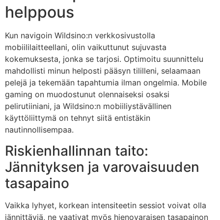
helppous
Kun navigoin Wildsino:n verkkosivustolla
mobiililaitteellani, olin vaikuttunut sujuvasta
kokemuksesta, jonka se tarjosi. Optimoitu suunnittelu
mahdollisti minun helposti pääsyn tililleni, selaamaan
pelejä ja tekemään tapahtumia ilman ongelmia. Mobile
gaming on muodostunut olennaiseksi osaksi
pelirutiiniani, ja Wildsino:n mobiiliystävällinen
käyttöliittymä on tehnyt siitä entistäkin
nautinnollisempaa.
Riskienhallinnan taito:
Jännityksen ja varovaisuuden
tasapaino
Vaikka lyhyet, korkean intensiteetin sessiot voivat olla
jännittäviä, ne vaativat myös hienovaraisen tasapainon