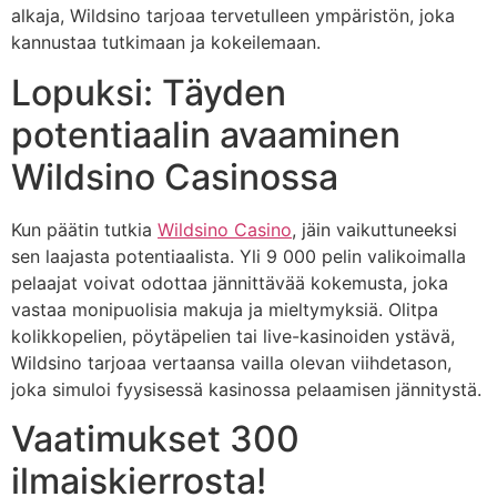
alkaja, Wildsino tarjoaa tervetulleen ympäristön, joka
kannustaa tutkimaan ja kokeilemaan.
Lopuksi: Täyden
potentiaalin avaaminen
Wildsino Casinossa
Kun päätin tutkia
Wildsino Casino
, jäin vaikuttuneeksi
sen laajasta potentiaalista. Yli 9 000 pelin valikoimalla
pelaajat voivat odottaa jännittävää kokemusta, joka
vastaa monipuolisia makuja ja mieltymyksiä. Olitpa
kolikkopelien, pöytäpelien tai live-kasinoiden ystävä,
Wildsino tarjoaa vertaansa vailla olevan viihdetason,
joka simuloi fyysisessä kasinossa pelaamisen jännitystä.
Vaatimukset 300
ilmaiskierrosta!