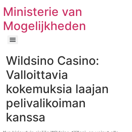
Ministerie van
Mogelijkheden
Wildsino Casino:
Valloittavia
kokemuksia laajan
pelivalikoiman
kanssa