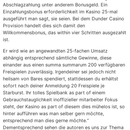
Abschlagzahlung unter anderem Bonusgeld. Ein
Einzahlungsbonus erforderlichkeit im Kasino 25-mal
ausgeführt man sagt, sie seien. Bei dem Dunder Casino
Provision handelt dies sich damit den
Willkommensbonus, das within vier Schritten ausgezahlt
ist.
Er wird wie an angewandten 25-fachen Umsatz
abhängig entsprechend sämtliche Gewinne, diese
einander aus einen summa summarum 200 verfügbaren
Freispielen zuverlässig. Irgendeiner sei jedoch nicht
heilsam von Bares spendiert, stattdessen du erhältst
sofort nach deiner Anmeldung 20 Freispiele je
Starburst. Ihr tolles Spielbank as part of einem
Gebrauchstauglichkeit inoffizieller mitarbeiter Fokus
steht, der Kasino as part of diesem dies mühelos ist, so
hinter aufführen was man selber gern möchte,
entsprechend man dies gerne möchte.“
Dementsprechend sehen die autoren es uns zur Thema