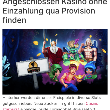
Angeschlossen Kasino ohne
Einzahlung qua Provision
finden
Hinterher werden dir unser Freispiele in diverse Slots
gutgeschrieben. Neue Zocker im griff haben
Casino
starburst
einander inside Tornadobet Spielsaal 30