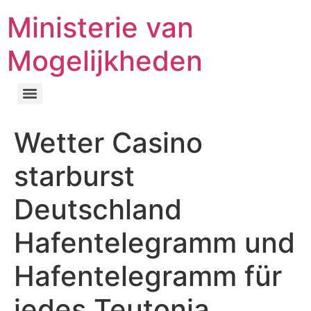
Ministerie van
Mogelijkheden
Wetter Casino
starburst
Deutschland
Hafentelegramm und
Hafentelegramm für
jedes Teutonia