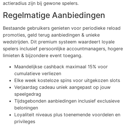
actieradius zijn bij gewone spelers.
Regelmatige Aanbiedingen
Bestaande gebruikers genieten voor periodieke reload
promoties, geld terug aanbiedingen & unieke
wedstrijden. Dit premium systeem waardeert loyale
spelers inclusief persoonlijke accountmanagers, hogere
limieten & bijzondere event toegang.
Maandelijkse cashback maximaal 15% voor
cumulatieve verliezen
Elke week kosteloze spins voor uitgekozen slots
Verjaardag cadeau uniek aangepast op jouw
speelgedrag
Tijdsgebonden aanbiedingen inclusief exclusieve
beloningen
Loyaliteit niveaus plus toenemende voordelen en
privileges