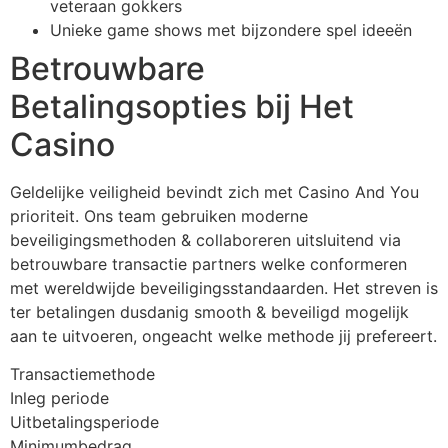
veteraan gokkers
Unieke game shows met bijzondere spel ideeën
Betrouwbare
Betalingsopties bij Het
Casino
Geldelijke veiligheid bevindt zich met Casino And You
prioriteit. Ons team gebruiken moderne
beveiligingsmethoden & collaboreren uitsluitend via
betrouwbare transactie partners welke conformeren
met wereldwijde beveiligingsstandaarden. Het streven is
ter betalingen dusdanig smooth & beveiligd mogelijk
aan te uitvoeren, ongeacht welke methode jij prefereert.
Transactiemethode
Inleg periode
Uitbetalingsperiode
Minimumbedrag