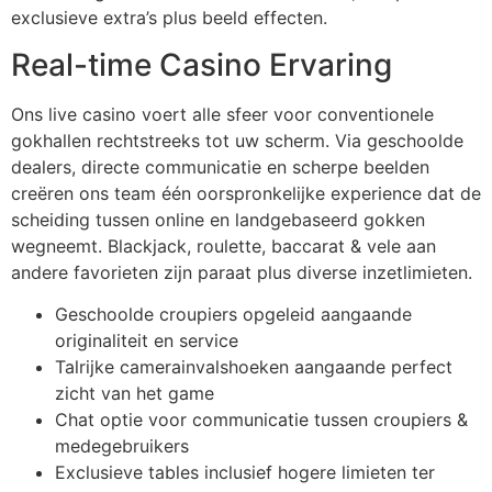
exclusieve extra’s plus beeld effecten.
Real-time Casino Ervaring
Ons live casino voert alle sfeer voor conventionele
gokhallen rechtstreeks tot uw scherm. Via geschoolde
dealers, directe communicatie en scherpe beelden
creëren ons team één oorspronkelijke experience dat de
scheiding tussen online en landgebaseerd gokken
wegneemt. Blackjack, roulette, baccarat & vele aan
andere favorieten zijn paraat plus diverse inzetlimieten.
Geschoolde croupiers opgeleid aangaande
originaliteit en service
Talrijke camerainvalshoeken aangaande perfect
zicht van het game
Chat optie voor communicatie tussen croupiers &
medegebruikers
Exclusieve tables inclusief hogere limieten ter