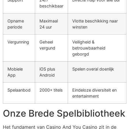
beschikbaar
Opname
Maximaal
Vlotte beschikking naar
periode
24 uur
winsten
Vergunning
Geheel
Veiligheid &
vergund
betrouwbaarheid
geborgd
Mobiele
iOS plus
Spelen overal doenlijk
App
Android
Spelaanbod
2000+ titels
Eindeloze diversiteit en
entertainment
Onze Brede Spelbibliotheek
Het fundament van Casino And You Casino zit in de