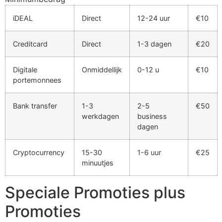
iDEAL
Direct
12-24 uur
€10
Creditcard
Direct
1-3 dagen
€20
Digitale
Onmiddellijk
0-12 u
€10
portemonnees
Bank transfer
1-3
2-5
€50
werkdagen
business
dagen
Cryptocurrency
15-30
1-6 uur
€25
minuutjes
Speciale Promoties plus
Promoties