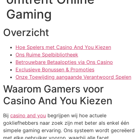
Gaming
Overzicht
Hoe Spelers met Casino And You Kiezen
Ons Ruime Spelbibliotheek
Betrouwbare Betaalopties via Ons Casino
Exclusieve Bonussen & Promoties
Onze Toewijding aangaande Verantwoord Spelen
Waarom Gamers voor
Casino And You Kiezen
Bij
casino and you
begrijpen wij hoe actuele
gokliefhebbers naar zoek zijn met beter als enkel één
simpele gaming ervaring. Ons systeem wordt gecreëerd
met elke gebruiker voorop, waarbij alle facet