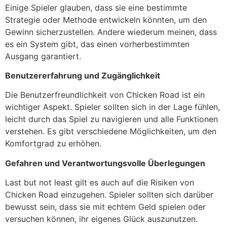
Einige Spieler glauben, dass sie eine bestimmte
Strategie oder Methode entwickeln könnten, um den
Gewinn sicherzustellen. Andere wiederum meinen, dass
es ein System gibt, das einen vorherbestimmten
Ausgang garantiert.
Benutzererfahrung und Zugänglichkeit
Die Benutzerfreundlichkeit von Chicken Road ist ein
wichtiger Aspekt. Spieler sollten sich in der Lage fühlen,
leicht durch das Spiel zu navigieren und alle Funktionen
verstehen. Es gibt verschiedene Möglichkeiten, um den
Komfortgrad zu erhöhen.
Gefahren und Verantwortungsvolle Überlegungen
Last but not least gilt es auch auf die Risiken von
Chicken Road einzugehen. Spieler sollten sich darüber
bewusst sein, dass sie mit echtem Geld spielen oder
versuchen können, ihr eigenes Glück auszunutzen.