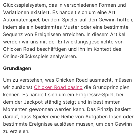
Glücksspielsystem, das in verschiedenen Formen und
Variationen existiert. Es handelt sich um eine Art
Automatenspiel, bei dem Spieler auf den Gewinn hoffen,
indem sie ein bestimmtes Muster oder eine bestimmte
Sequenz von Ereignissen erreichen. In diesem Artikel
werden wir uns mit der Entwicklungsgeschichte von
Chicken Road beschäftigen und ihn im Kontext des
Online-Glücksspiels analysieren.
Grundlagen
Um zu verstehen, was Chicken Road ausmacht, müssen
wir zunächst
Chicken Road casino
die Grundprinzipien
kennen. Es handelt sich um ein Progressiv-Spiel, bei
dem der Jackpot ständig steigt und in bestimmten
Momenten gewonnen werden kann. Das Prinzip basiert
darauf, dass Spieler eine Reihe von Aufgaben lösen oder
bestimmte Ereignisse auslösen müssen, um den Gewinn
zu erzielen.