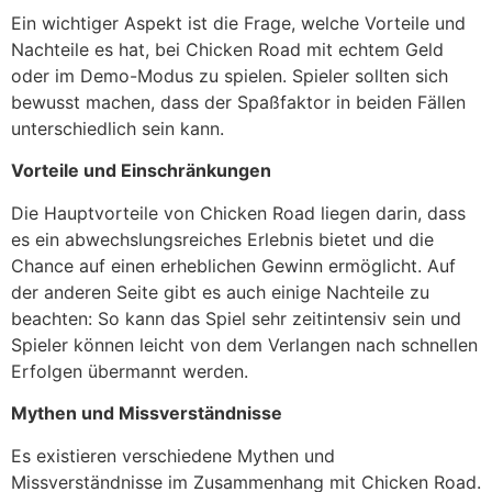
Ein wichtiger Aspekt ist die Frage, welche Vorteile und
Nachteile es hat, bei Chicken Road mit echtem Geld
oder im Demo-Modus zu spielen. Spieler sollten sich
bewusst machen, dass der Spaßfaktor in beiden Fällen
unterschiedlich sein kann.
Vorteile und Einschränkungen
Die Hauptvorteile von Chicken Road liegen darin, dass
es ein abwechslungsreiches Erlebnis bietet und die
Chance auf einen erheblichen Gewinn ermöglicht. Auf
der anderen Seite gibt es auch einige Nachteile zu
beachten: So kann das Spiel sehr zeitintensiv sein und
Spieler können leicht von dem Verlangen nach schnellen
Erfolgen übermannt werden.
Mythen und Missverständnisse
Es existieren verschiedene Mythen und
Missverständnisse im Zusammenhang mit Chicken Road.