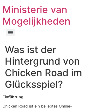
Ministerie van
Mogelijkheden
Was ist der
Hintergrund von
Chicken Road im
Glücksspiel?
Einführung
Chicken Road ist ein beliebtes Online-