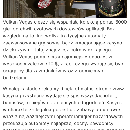
Vulkan Vegas cieszy się wspaniałą kolekcją ponad 3000
gier od chwili czołowych dostawców aplikacji. Bez
względu na to, lub wolisz tradycyjne automaty,
zaawansowane gry sowie, bądź emocjonujące kasyno
dzięki żywo – tutaj znajdziesz cokolwiek fajnego.
Vulkan Vegas podaje niski najmniejszy depozyt w
wysokości zaledwie 10 $, z racji czego wydaje się być
osiągalny dla zawodników wraz z odmiennymi
budżetami.
W całej zakładce reklamy dzięki oficjalnej stronie www
kasyna przystępna wydaje się spis wszystkichofert,
bonusów, turniejów i odmiennych udogodnień. Kasyno
w charakterze legalna podest do zabawy po umowie
wraz z najważniejszymi operatoramigier hazardowych
przekazuje automaty najlepszej cechy. Zawodnicy