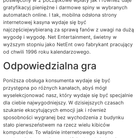
poświęcony w 2 początkowe wpłaty jak i również daje
gratyfikacyj pieniężne i darmowe spiny w wybranych
automatach online. I tak, mobilna odsłona strony
internetowej kasyna wydaje się być
najczęściejwybieraną za sprawą fanów z uwagi na dużą
wygodę i wygodę. Net Entertainment, świetny w
wyższym stopniu jako NetEnt owo fabrykant pracujący
od chwili 1996 roku kalendarzowego.
Odpowiedzialna gra
Poniższa obsługa konsumenta wydaje się być
przystępna po różnych kanałach, abyś mógł
wyselekcjonować nasz, który wydaje się być specjalnie
dla ciebie najwygodniejszy. W dzisiejszych czasach
szukanie ekscytujących emocji jak i również
sposobności wygranej bez wychodzenia z budynku
stało pierwszeństwem na rzecz wielu kibiców
komputerów. To właśnie internetowego kasyno