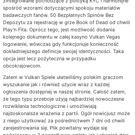
zintegrowane pochodzące z polityką KYC i harmonijne
spośród wzorami dotyczącymi spokoju materiałów
badawczych fanów. 50 Bezpłatnych Spinów Bez
Depozytu za rejestrację w grze Book of Dead od chwili
Play’n Fita. Oprócz tego, jest możliwość dodania
kolejnego dokumentu w całej kasyno Vulkan Vegas
logowanie, wówczas gdy funkcjonuje konieczność
dokładniejszego definicje swojej identyczności.
Taka
opcja jest lecz pożyteczna w przypadku
obcokrajowcom.
Zatem w Vulkan Spiele ułatwiliśmy polskim graczom
wyszukanie jak i również użycie wraz z każdej
ogłoszenia dostępnej w naszej stronie. Całość zatem,
że tego typu przeboje użyją najbardziej nowoczesne
rozwikłania technologiczne i umożliwiają
najdoskonalsze wrażenia z partii. Ogół nowicjusz może
z niego użytkować za pośrednictwem 7 dni od chwili
zarejestrowania się. Plik powitalny wydaje się