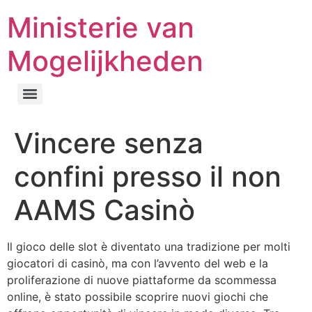
Ministerie van
Mogelijkheden
Vincere senza
confini presso il non
AAMS Casinò
Il gioco delle slot è diventato una tradizione per molti
giocatori di casinò, ma con l’avvento del web e la
proliferazione di nuove piattaforme da scommessa
online, è stato possibile scoprire nuovi giochi che