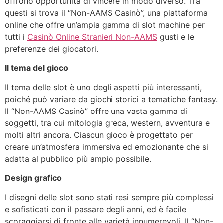
offrono opportunità di vincere in modo diverso. Tra
questi si trova il “Non-AAMS Casinò”, una piattaforma
online che offre un’ampia gamma di slot machine per
tutti i
Casinò Online Stranieri Non-AAMS
gusti e le
preferenze dei giocatori.
Il tema del gioco
Il tema delle slot è uno degli aspetti più interessanti,
poiché può variare da giochi storici a tematiche fantasy.
Il “Non-AAMS Casinò” offre una vasta gamma di
soggetti, tra cui mitologia greca, western, avventura e
molti altri ancora. Ciascun gioco è progettato per
creare un’atmosfera immersiva ed emozionante che si
adatta al pubblico più ampio possibile.
Design grafico
I disegni delle slot sono stati resi sempre più complessi
e sofisticati con il passare degli anni, ed è facile
scoraggiarsi di fronte alle varietà innumerevoli. Il “Non-