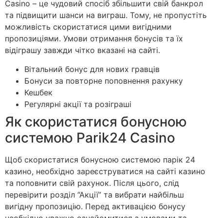
Casino – це чудовий спосіб збільшити свій банкрол
та підвищити шанси на виграш. Тому, не пропустіть
можливість скористатися цими вигідними
пропозиціями. Умови отримання бонусів та їх
відіграшу завжди чітко вказані на сайті.
Вітальний бонус для нових гравців
Бонуси за повторне поповнення рахунку
Кешбек
Регулярні акції та розіграші
Як скористатися бонусною
системою Parik24 Casino
Щоб скористатися бонусною системою парік 24
казино, необхідно зареєструватися на сайті казино
та поповнити свій рахунок. Після цього, слід
перевірити розділ “Акції” та вибрати найбільш
вигідну пропозицію. Перед активацією бонусу
необхідно уважно ознайомитися з умовами та