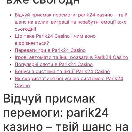
Відчуй присмак перемоги: parik24 казино – твій
шанс на великі виграші та незабутні емоції вже
сьогодні!
Що таке Parik24 Casino і чим воно
відрізняється?
Переваги гри в Parik24 Casino
Ігрові автомати та інші розваги в Parik24 Casino
Популярні слоти в Parik24 Casino
Бонусна система та акції Parik24 Casino
Як скористатися бонусною системою Parik24
Casino
Відчуй присмак
перемоги: parik24
казино – твій шанс на