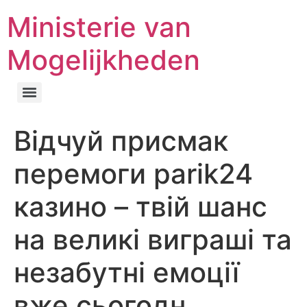
Ministerie van
Mogelijkheden
Відчуй присмак
перемоги parik24
казино – твій шанс
на великі виграші та
незабутні емоції
вже сьогодн