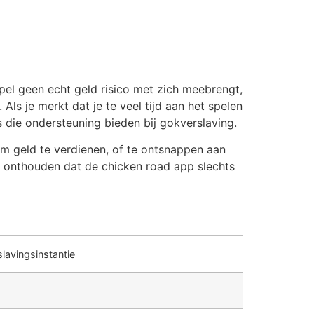
spel geen echt geld risico met zich meebrengt,
 Als je merkt dat je te veel tijd aan het spelen
es die ondersteuning bieden bij gokverslaving.
om geld te verdienen, of te ontsnappen aan
te onthouden dat de chicken road app slechts
slavingsinstantie