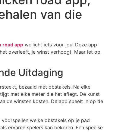
behalen van die
n road app
wellicht iets voor jou! Deze app
het overleeft, je winst verhoogt. Maar let op,
nde Uitdaging
rsteekt, bezaaid met obstakels. Na elke
tijgt met elke meter die het aflegt. De kunst
aalde winsten kosten. De app speelt in op de
t voorspellen welke obstakels op je pad
s als ervaren spelers kan bekoren. Een speelse