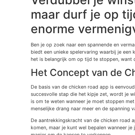
maar durf je op ti
enorme vermenigv
Ben je op zoek naar een spannende en vermak
biedt een unieke spelervaring waarbij je een k
het is belangrijk om op tijd te stoppen, want 
Het Concept van de C
De basis van de chicken road app is eenvoudi
succesvolle stap die het kipje zet, wordt je w
is om te weten wanneer je moet stoppen met 
menselijke drang naar meer en de spanning va
De aantrekkingskracht van de chicken road ap
komen, maar je kunt wel bepalen wanneer je je
manier om de kansen te verkennen.