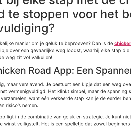
jd te stoppen voor het 
uldiging?
elijke manier om je geluk te beproeven? Dan is de
chicke
ipje over een gevaarlijke weg loodst, waarbij elke stap die 
de weg zit vol valkuilen!
hicken Road App: Een Spanne
g, maar verslavend. Je bestuurt een kipje dat een weg ove
inst vermenigvuldigd. Het klinkt simpel, maar de spanning s
verzamelen, want één verkeerde stap kan je de eerder beh
n risico’s nemen.
p ligt in de combinatie van geluk en strategie. Je kunt nie
 winst veiligstelt. Het is een spelletje dat zowel beginner