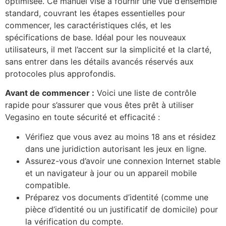
optimisée. Ce manuel vise à fournir une vue d’ensemble
standard, couvrant les étapes essentielles pour
commencer, les caractéristiques clés, et les
spécifications de base. Idéal pour les nouveaux
utilisateurs, il met l’accent sur la simplicité et la clarté,
sans entrer dans les détails avancés réservés aux
protocoles plus approfondis.
Avant de commencer :
Voici une liste de contrôle
rapide pour s’assurer que vous êtes prêt à utiliser
Vegasino en toute sécurité et efficacité :
Vérifiez que vous avez au moins 18 ans et résidez
dans une juridiction autorisant les jeux en ligne.
Assurez-vous d’avoir une connexion Internet stable
et un navigateur à jour ou un appareil mobile
compatible.
Préparez vos documents d’identité (comme une
pièce d’identité ou un justificatif de domicile) pour
la vérification du compte.