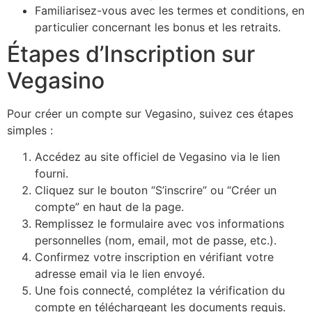
Familiarisez-vous avec les termes et conditions, en
particulier concernant les bonus et les retraits.
Étapes d’Inscription sur
Vegasino
Pour créer un compte sur Vegasino, suivez ces étapes
simples :
Accédez au site officiel de Vegasino via le lien
fourni.
Cliquez sur le bouton “S’inscrire” ou “Créer un
compte” en haut de la page.
Remplissez le formulaire avec vos informations
personnelles (nom, email, mot de passe, etc.).
Confirmez votre inscription en vérifiant votre
adresse email via le lien envoyé.
Une fois connecté, complétez la vérification du
compte en téléchargeant les documents requis.