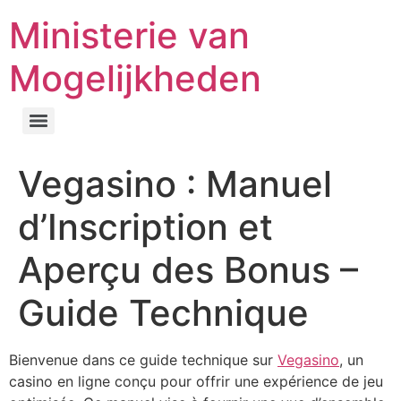
Ministerie van
Mogelijkheden
Vegasino : Manuel
d’Inscription et
Aperçu des Bonus –
Guide Technique
Bienvenue dans ce guide technique sur
Vegasino
, un
casino en ligne conçu pour offrir une expérience de jeu