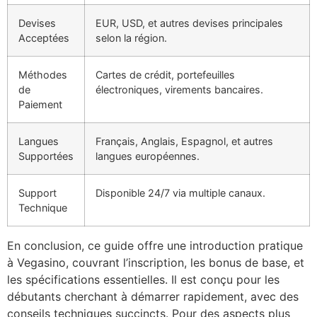
Devises
EUR, USD, et autres devises principales
Acceptées
selon la région.
Méthodes
Cartes de crédit, portefeuilles
de
électroniques, virements bancaires.
Paiement
Langues
Français, Anglais, Espagnol, et autres
Supportées
langues européennes.
Support
Disponible 24/7 via multiple canaux.
Technique
En conclusion, ce guide offre une introduction pratique
à Vegasino, couvrant l’inscription, les bonus de base, et
les spécifications essentielles. Il est conçu pour les
débutants cherchant à démarrer rapidement, avec des
conseils techniques succincts. Pour des aspects plus