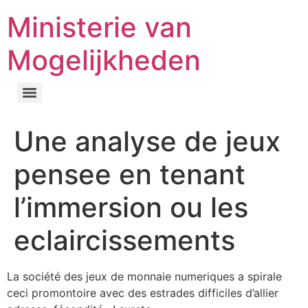
Ministerie van
Mogelijkheden
Une analyse de jeux
pensee en tenant
l’immersion ou les
eclaircissements
La société des jeux de monnaie numeriques a spirale
ceci promontoire avec des estrades difficiles d’allier