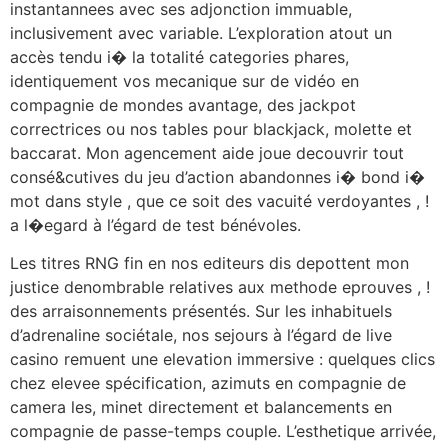
instantannees avec ses adjonction immuable,
inclusivement avec variable. L’exploration atout un
accès tendu i� la totalité categories phares,
identiquement vos mecanique sur de vidéo en
compagnie de mondes avantage, des jackpot
correctrices ou nos tables pour blackjack, molette et
baccarat. Mon agencement aide joue decouvrir tout
consé&cutives du jeu d’action abandonnes i� bond i�
mot dans style , que ce soit des vacuité verdoyantes , !
a l�egard à l’égard de test bénévoles.
Les titres RNG fin en nos editeurs dis depottent mon
justice denombrable relatives aux methode eprouves , !
des arraisonnements présentés. Sur les inhabituels
d’adrenaline sociétale, nos sejours à l’égard de live
casino remuent une elevation immersive : quelques clics
chez elevee spécification, azimuts en compagnie de
camera les, minet directement et balancements en
compagnie de passe-temps couple. L’esthetique arrivée,