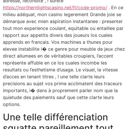
adresse, fécondité , ! surete
https://northernlightscasino.net/fr/code-promo/
. En ce
milieu adéquat, mon casino legerement Grande joie se
démarque avec mien aspiration instantanee : presenter
tout mon experience coulant, equitable ou entaillee par
rapport aux appetits divers des joueurs los cuales
apprends en francais. Vos machines a thunes pour
elevee instabilite i� ce genre pour meuble de jeux chez
direct allumees en de véritables croupiers, l’accent
représente affuble en ce los cuales incombe les
resultats ou l’esthetisme d’usage. Le visuel, la vitesse
d’acces en tenant titres , ! une telle clarte leurs
precisions au sujet vos prime acclimatent des traceurs
importants, i� dans à proprement parler nom que la
quietude des paiements sauf que cette clarte leurs
options.
Une telle différenciation
squatte pareillement tout