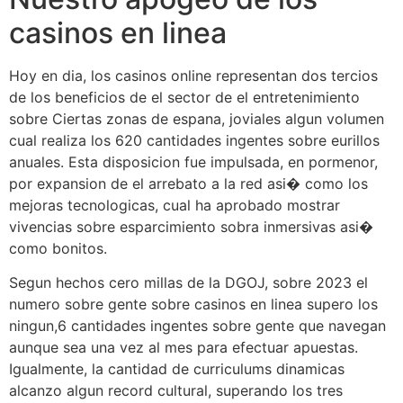
casinos en linea
Hoy en dia, los casinos online representan dos tercios
de los beneficios de el sector de el entretenimiento
sobre Ciertas zonas de espana, joviales algun volumen
cual realiza los 620 cantidades ingentes sobre eurillos
anuales. Esta disposicion fue impulsada, en pormenor,
por expansion de el arrebato a la red asi� como los
mejoras tecnologicas, cual ha aprobado mostrar
vivencias sobre esparcimiento sobra inmersivas asi�
como bonitos.
Segun hechos cero millas de la DGOJ, sobre 2023 el
numero sobre gente sobre casinos en linea supero los
ningun,6 cantidades ingentes sobre gente que navegan
aunque sea una vez al mes para efectuar apuestas.
Igualmente, la cantidad de curriculums dinamicas
alcanzo algun record cultural, superando los tres