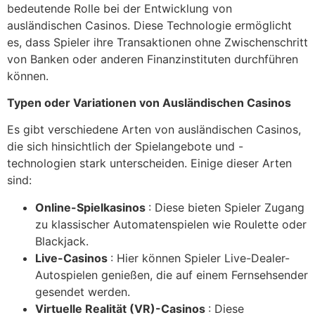
bedeutende Rolle bei der Entwicklung von
ausländischen Casinos. Diese Technologie ermöglicht
es, dass Spieler ihre Transaktionen ohne Zwischenschritt
von Banken oder anderen Finanzinstituten durchführen
können.
Typen oder Variationen von Ausländischen Casinos
Es gibt verschiedene Arten von ausländischen Casinos,
die sich hinsichtlich der Spielangebote und -
technologien stark unterscheiden. Einige dieser Arten
sind:
Online-Spielkasinos
: Diese bieten Spieler Zugang
zu klassischer Automatenspielen wie Roulette oder
Blackjack.
Live-Casinos
: Hier können Spieler Live-Dealer-
Autospielen genießen, die auf einem Fernsehsender
gesendet werden.
Virtuelle Realität (VR)-Casinos
: Diese