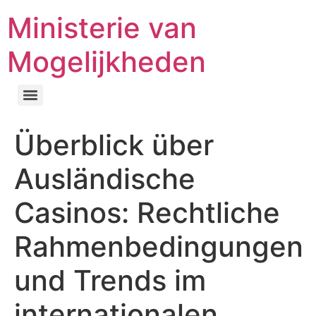
Ministerie van
Mogelijkheden
Überblick über
Ausländische
Casinos: Rechtliche
Rahmenbedingungen
und Trends im
internationalen