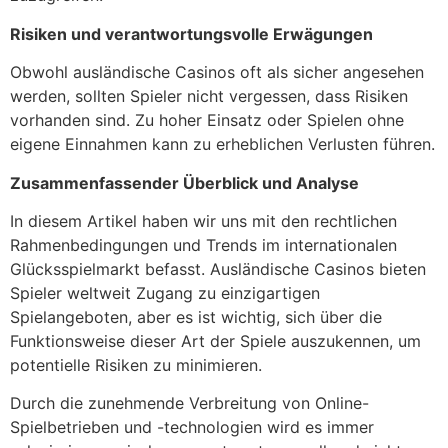
Risiken und verantwortungsvolle Erwägungen
Obwohl ausländische Casinos oft als sicher angesehen
werden, sollten Spieler nicht vergessen, dass Risiken
vorhanden sind. Zu hoher Einsatz oder Spielen ohne
eigene Einnahmen kann zu erheblichen Verlusten führen.
Zusammenfassender Überblick und Analyse
In diesem Artikel haben wir uns mit den rechtlichen
Rahmenbedingungen und Trends im internationalen
Glücksspielmarkt befasst. Ausländische Casinos bieten
Spieler weltweit Zugang zu einzigartigen
Spielangeboten, aber es ist wichtig, sich über die
Funktionsweise dieser Art der Spiele auszukennen, um
potentielle Risiken zu minimieren.
Durch die zunehmende Verbreitung von Online-
Spielbetrieben und -technologien wird es immer