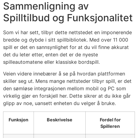
Sammenligning av
Spilltilbud og Funksjonalitet
Som vi har sett, tilbyr dette nettstedet en imponerende
bredde og dybde i sitt spillbibliotek. Med over 11 000
spill er det en sannsynlighet for at du vil finne akkurat
det du leter etter, enten det er de nyeste
spilleautomatene eller klassiske bordspill.
Veien videre innebærer å se på hvordan plattformen
skiller seg ut. Mens mange nettsteder tilbyr spill, er det
den sømløse integrasjonen mellom mobil og PC som
virkelig gjør en forskjell her. Dette sikrer at du ikke går
glipp av noe, uansett enheten du velger å bruke.
Funksjon
Beskrivelse
Fordel for
Spilleren