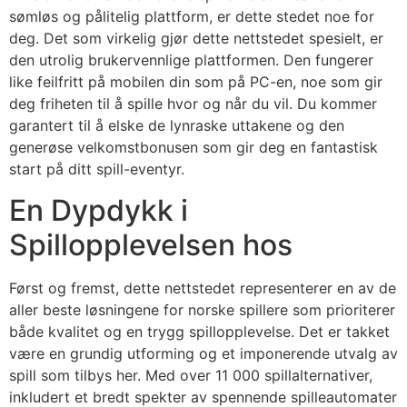
sømløs og pålitelig plattform, er dette stedet noe for
deg. Det som virkelig gjør dette nettstedet spesielt, er
den utrolig brukervennlige plattformen. Den fungerer
like feilfritt på mobilen din som på PC-en, noe som gir
deg friheten til å spille hvor og når du vil. Du kommer
garantert til å elske de lynraske uttakene og den
generøse velkomstbonusen som gir deg en fantastisk
start på ditt spill-eventyr.
En Dypdykk i
Spillopplevelsen hos
Først og fremst, dette nettstedet representerer en av de
aller beste løsningene for norske spillere som prioriterer
både kvalitet og en trygg spillopplevelse. Det er takket
være en grundig utforming og et imponerende utvalg av
spill som tilbys her. Med over 11 000 spillalternativer,
inkludert et bredt spekter av spennende spilleautomater