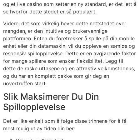
og et live casino som setter en ny standard, er det lett å
se hvorfor dette stedet er så populært.
Videre, det som virkelig hever dette nettstedet over
mengden, er den intuitive og brukervennlige
plattformen. Enten du foretrekker å spille på din mobile
enhet eller din datamaskin, vil du oppleve en sømløs og
responsiv spillopplevelse. Dette er en avgjørende faktor
for mange spillere som ønsker fleksibilitet. Legg til
dette de raske uttakene og en attraktiv velkomstbonus,
og du har en komplett pakke som gir deg en
uovertruffen start.
Slik Maksimerer Du Din
Spillopplevelse
Det er like enkelt som å følge disse trinnene for å få
mest mulig ut av tiden din her: