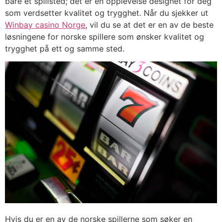
bare et spillsted; det er en opplevelse designet for deg
som verdsetter kvalitet og trygghet. Når du sjekker ut
Winbay casino Norge
, vil du se at det er en av de beste
løsningene for norske spillere som ønsker kvalitet og
trygghet på ett og samme sted.
Hvis du er en av de norske spillerne som søker en