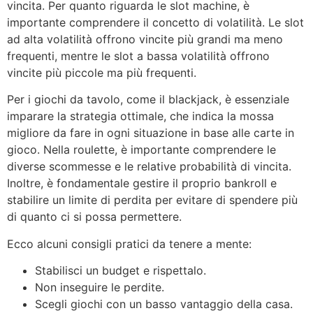
vincita. Per quanto riguarda le slot machine, è
importante comprendere il concetto di volatilità. Le slot
ad alta volatilità offrono vincite più grandi ma meno
frequenti, mentre le slot a bassa volatilità offrono
vincite più piccole ma più frequenti.
Per i giochi da tavolo, come il blackjack, è essenziale
imparare la strategia ottimale, che indica la mossa
migliore da fare in ogni situazione in base alle carte in
gioco. Nella roulette, è importante comprendere le
diverse scommesse e le relative probabilità di vincita.
Inoltre, è fondamentale gestire il proprio bankroll e
stabilire un limite di perdita per evitare di spendere più
di quanto ci si possa permettere.
Ecco alcuni consigli pratici da tenere a mente:
Stabilisci un budget e rispettalo.
Non inseguire le perdite.
Scegli giochi con un basso vantaggio della casa.