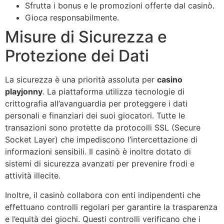
Sfrutta i bonus e le promozioni offerte dal casinò.
Gioca responsabilmente.
Misure di Sicurezza e
Protezione dei Dati
La sicurezza è una priorità assoluta per
casino
playjonny
. La piattaforma utilizza tecnologie di
crittografia all’avanguardia per proteggere i dati
personali e finanziari dei suoi giocatori. Tutte le
transazioni sono protette da protocolli SSL (Secure
Socket Layer) che impediscono l’intercettazione di
informazioni sensibili. Il casinò è inoltre dotato di
sistemi di sicurezza avanzati per prevenire frodi e
attività illecite.
Inoltre, il casinò collabora con enti indipendenti che
effettuano controlli regolari per garantire la trasparenza
e l’equità dei giochi. Questi controlli verificano che i