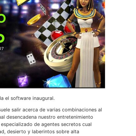
 el software inaugural.
uele salir acerca de varias combinaciones al
cual desencadena nuestro entretenimiento
 especializado de agentes secretos cual
d, desierto y laberintos sobre alta