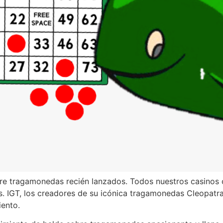
bre tragamonedas recién lanzados. Todos nuestros casinos 
. IGT, los creadores de su icónica tragamonedas Cleopatra,
iento.