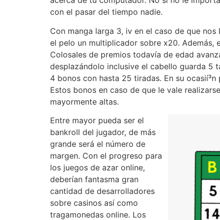
acerca de tu computador. No si no le importa
con el pasar del tiempo nadie.
Con manga larga 3, iv en el caso de que nos 
el pelo un multiplicador sobre x20. Además, el
Colosales de premios todavía de edad avanzad
desplazándolo inclusive el cabello guarda 5 
4 bonos con hasta 25 tiradas. En su ocasií³n 
Estos bonos en caso de que le vale realizars
mayormente altas.
Entre mayor pueda ser el
bankroll del jugador, de más
grande será el número de
margen. Con el progreso para
los juegos de azar online,
deberían fantasma gran
cantidad de desarrolladores
sobre casinos así­ como
tragamonedas online. Los