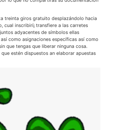
, por lo que no compartirás su documentación
a treinta giros gratuito desplazándolo hacia
ual inscribirí¡ transfiere a las carretes
juntos adyacentes de símbolos ellas
así­ como asignaciones específicas así­ como
sin que tengas que liberar ninguna cosa.
s que estén dispuestos an elaborar apuestas