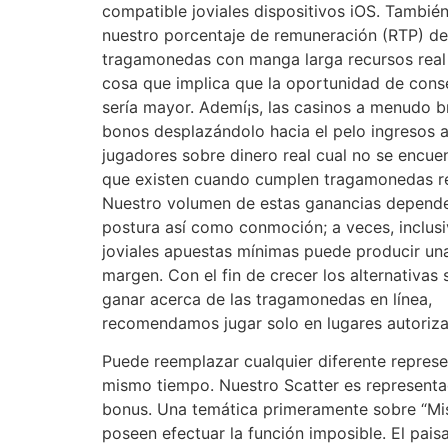
compatible joviales dispositivos iOS. También
nuestro porcentaje de remuneración (RTP) de
tragamonedas con manga larga recursos real 
cosa que implica que la oportunidad de cons
serí­a mayor. Ademí¡s, las casinos a menudo b
bonos desplazándolo hacia el pelo ingresos a
jugadores sobre dinero real cual no se encue
que existen cuando cumplen tragamonedas r
Nuestro volumen de estas ganancias depender
postura así­ como conmoción; a veces, inclusi
joviales apuestas mínimas puede producir u
margen. Con el fin de crecer los alternativas
ganar acerca de las tragamonedas en línea,
recomendamos jugar solo en lugares autorizad
Puede reemplazar cualquier diferente represe
mismo tiempo. Nuestro Scatter es representa
bonus. Una temática primeramente sobre “Miss
poseen efectuar la función imposible. El pais