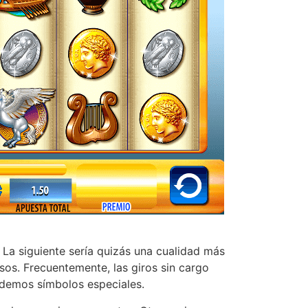
 La siguiente sería quizás una cualidad más
sos. Frecuentemente, las giros sin cargo
idemos símbolos especiales.