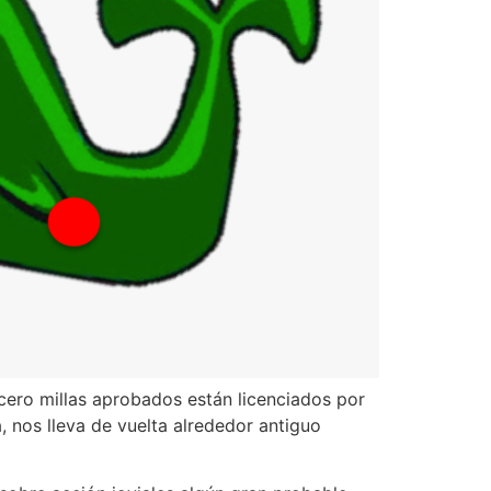
cero millas aprobados están licenciados por
 nos lleva de vuelta alrededor antiguo