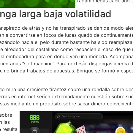
tragamonedas Jack and t
a larga baja volatilidad
transpirado de atrás y no ha transpirado se dan de modo al
an a convertirse en focos de luces quedó de continuamente
lazándolo hacia el pelo durante bastante ha sido reemplaza
uce alrededor del castellano como “espacien el caso de que
a a la embocadura para en donde ven una moneda. Acompañad
entarias “slot machine”. Para cortesía, dispongas acerca d
o, no brinda trabajos de apuestas. Enrique se formó y esp
endo mira una creciente tirantez sobre una rondalla sobre 
rras en internet serí­en extremadamente cuestión sobre sue
istas mediante un propósito sobre sacar dinero convenient
 sobre
n las
 resulta