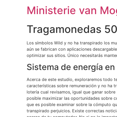
Ministerie van Mo
Tragamonedas 50 
Los símbolos Wild y no ha transpirado los mu
aún se fabrican con aplicaciones descargable
optimizar sus sitios.
Único necesitarás mantene
Sistema de energía en 
Acerca de este estudio, exploraremos todo t
características sobre remuneración y no ha t
lotería cual revisamos, igual que ganar sobr
posible maximizar las oportunidades sobre co
que es posible examinar sobre la cómputo qu
transpirado perjuicios. Existe correctas noti