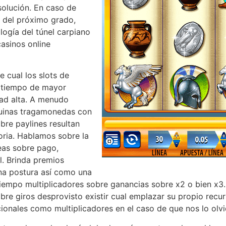
olución. En caso de
o del próximo grado,
ogí­a del túnel carpiano
casinos online
 cual los slots de
el tiempo de mayor
dad alta. A menudo
uinas tragamonedas con
obre paylines resultan
oria. Hablamos sobre la
neas sobre pago,
al. Brinda premios
na postura así­ como una
tiempo multiplicadores sobre ganancias sobre x2 o bien x3.
re giros desprovisto existir cual emplazar su propio recur
cionales como multiplicadores en el caso de que nos lo olv