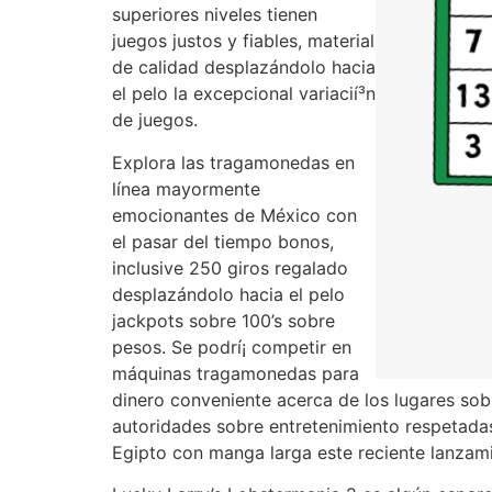
superiores niveles tienen
juegos justos y fiables, material
de calidad desplazándolo hacia
el pelo la excepcional variacií³n
de juegos.
Explora las tragamonedas en
línea mayormente
emocionantes de México con
el pasar del tiempo bonos,
inclusive 250 giros regalado
desplazándolo hacia el pelo
jackpots sobre 100’s sobre
pesos. Se podrí¡ competir en
máquinas tragamonedas para
dinero conveniente acerca de los lugares so
autoridades sobre entretenimiento respetadas
Egipto con manga larga este reciente lanzam