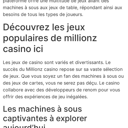
plateforme offre une multitude de jeux allant des
machines à sous aux jeux de table, répondant ainsi aux
besoins de tous les types de joueurs.
Découvrez les jeux
populaires de millionz
casino ici
Les jeux de casino sont variés et divertissants. Le
succès du Millionz casino repose sur sa vaste sélection
de jeux. Que vous soyez un fan des machines à sous ou
des jeux de cartes, vous ne serez pas déçu. Le casino
collabore avec des développeurs de renom pour vous
offrir des expériences de jeu inégalées.
Les machines à sous
captivantes à explorer
aujourd’hui