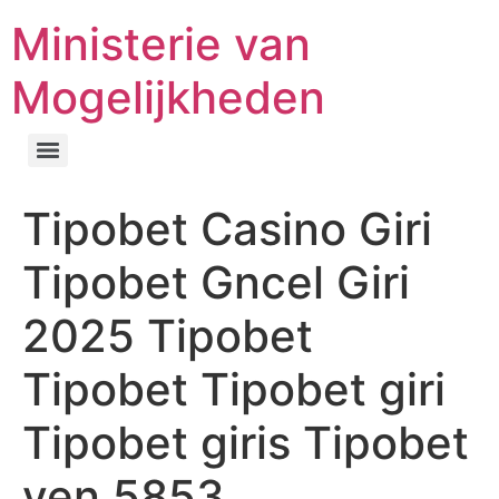
Ministerie van
Mogelijkheden
Tipobet Casino Giri
Tipobet Gncel Giri
2025 Tipobet
Tipobet Tipobet giri
Tipobet giris Tipobet
yen.5853