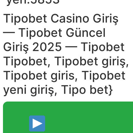
Tipobet Casino Giriş
— Tipobet Güncel
Giriş 2025 — Tipobet
Tipobet, Tipobet giriş,
Tipobet giris, Tipobet
yeni giriş, Tipo bet}