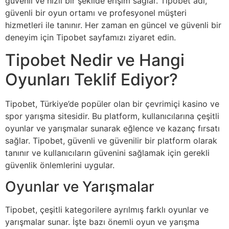
güvenli ve hızlı bir şekilde erişim sağlar. Tipobet adı,
güvenli bir oyun ortamı ve profesyonel müşteri
hizmetleri ile tanınır. Her zaman en güncel ve güvenli bir
deneyim için Tipobet sayfamızı ziyaret edin.
Tipobet Nedir ve Hangi
Oyunları Teklif Ediyor?
Tipobet, Türkiye’de popüler olan bir çevrimiçi kasino ve
spor yarışma sitesidir. Bu platform, kullanıcılarına çeşitli
oyunlar ve yarışmalar sunarak eğlence ve kazanç fırsatı
sağlar. Tipobet, güvenli ve güvenilir bir platform olarak
tanınır ve kullanıcıların güvenini sağlamak için gerekli
güvenlik önlemlerini uygular.
Oyunlar ve Yarışmalar
Tipobet, çeşitli kategorilere ayrılmış farklı oyunlar ve
yarışmalar sunar. İşte bazı önemli oyun ve yarışma