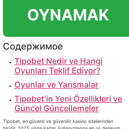
OYNAMAK
Содержимое
Tipobet Nedir ve Hangi
Oyunları Teklif Ediyor?
Oyunlar ve Yarışmalar
Tipobet’in Yeni Özellikleri ve
Güncel Güncellemeler
Tipobet, en güvenli ve güvenilir kasino sitelerinden
biridir. 2025 yılına kadar, kullanıcılarına en iyi deneyim