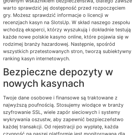
głównym wskaźnikiem bezpieczeństwa, dlatego zawsze
warto sprawdzić jej dostępność przed rozpoczęciem
gry. Możesz sprawdzić informacje o licencji w
recenzjach kasyn na SlotsUp. W skład naszego zespołu
wchodzą eksperci, którzy wyszukują i dokładnie testują
każde nowe polskie kasyno online, które pojawia się w
rodzimej branży hazardowej. Następnie, spośród
wszystkich przetestowanych stron, tworzą subiektywny
ranking kasyn internetowych.
Bezpieczne depozyty w
nowych kasynach
Twoje dane osobowe i finansowe są traktowane z
najwyższą poufnością. Stosujemy wiodące w branży
szyfrowanie SSL, wiele zapór sieciowych i systemy
wykrywania oszustw, aby zapewnić bezpieczeństwo
każdej transakcji. Od rejestracji po wypłatę, każda
czynność na naszej platformie jest monitorowana dla