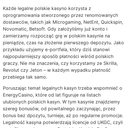
Każde legalne polskie kasyno korzysta z
oprogramowania stworzonego przez renomowanych
dostawców, takich jak Microgaming, NetEnt, Quickspin,
Novomatic, Betsoft. Gdy założyliśmy już konto i
zamierzamy rozpocząć grę w polskim kasynie na
pieniądze, czas na złożenie pierwszego depozytu. Jako
przykładu użyjemy e-portfela, który dziś stanowi
najpopularniejszy sposób płatności wśród polskich
graczy. Nie ma znaczenia, czy korzystamy ze Skrilla,
Revolut czy Jeton – w każdym wypadku płatność
przebiega tak samo.
Poruszając temat legalnych kasyn trzeba wspomnieć o
EnergyCasino, które od lat figuruje na listach
ulubionych polskich kasyn. W tym kasynie znajdziemy
szereg bonusów, od powitalnego zaczynając, przez
bonus bez dpozytu, turnieje, aż po regularne promocje.
Legalność kasyna potwierdzają licencje od UKGC, czyli