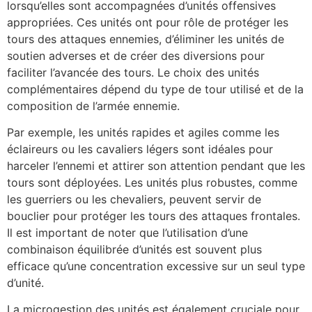
lorsqu’elles sont accompagnées d’unités offensives
appropriées. Ces unités ont pour rôle de protéger les
tours des attaques ennemies, d’éliminer les unités de
soutien adverses et de créer des diversions pour
faciliter l’avancée des tours. Le choix des unités
complémentaires dépend du type de tour utilisé et de la
composition de l’armée ennemie.
Par exemple, les unités rapides et agiles comme les
éclaireurs ou les cavaliers légers sont idéales pour
harceler l’ennemi et attirer son attention pendant que les
tours sont déployées. Les unités plus robustes, comme
les guerriers ou les chevaliers, peuvent servir de
bouclier pour protéger les tours des attaques frontales.
Il est important de noter que l’utilisation d’une
combinaison équilibrée d’unités est souvent plus
efficace qu’une concentration excessive sur un seul type
d’unité.
La microgestion des unités est également cruciale pour