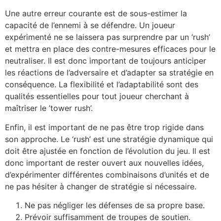
Une autre erreur courante est de sous-estimer la
capacité de l’ennemi à se défendre. Un joueur
expérimenté ne se laissera pas surprendre par un ‘rush’
et mettra en place des contre-mesures efficaces pour le
neutraliser. Il est donc important de toujours anticiper
les réactions de l’adversaire et d’adapter sa stratégie en
conséquence. La flexibilité et l’adaptabilité sont des
qualités essentielles pour tout joueur cherchant à
maîtriser le ’tower rush’.
Enfin, il est important de ne pas être trop rigide dans
son approche. Le ‘rush’ est une stratégie dynamique qui
doit être ajustée en fonction de l’évolution du jeu. Il est
donc important de rester ouvert aux nouvelles idées,
d’expérimenter différentes combinaisons d’unités et de
ne pas hésiter à changer de stratégie si nécessaire.
Ne pas négliger les défenses de sa propre base.
Prévoir suffisamment de troupes de soutien.