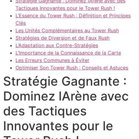
Stratégie Gagnante : Dominez lArène avec des
Tactiques Innovantes pour le Tower Rush !
L’Essence du Tower Rush : Définition et Principes
Clés
Les Unités Complémentaires au Tower Rush
Stratégies de Diversion et de Faux Rush
L’Adaptation aux Contre-Stratégies
L’Importance de la Connaissance de la Carte
Les Erreurs Communes à Éviter
Optimiser Son Tower Rush : Conseils et Astuces
Stratégie Gagnante :
Dominez lArène avec
des Tactiques
Innovantes pour le