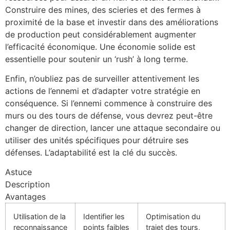
Construire des mines, des scieries et des fermes à
proximité de la base et investir dans des améliorations
de production peut considérablement augmenter
l’efficacité économique. Une économie solide est
essentielle pour soutenir un ‘rush’ à long terme.
Enfin, n’oubliez pas de surveiller attentivement les
actions de l’ennemi et d’adapter votre stratégie en
conséquence. Si l’ennemi commence à construire des
murs ou des tours de défense, vous devrez peut-être
changer de direction, lancer une attaque secondaire ou
utiliser des unités spécifiques pour détruire ses
défenses. L’adaptabilité est la clé du succès.
Astuce
Description
Avantages
Utilisation de la
Identifier les
Optimisation du
reconnaissance
points faibles
trajet des tours,