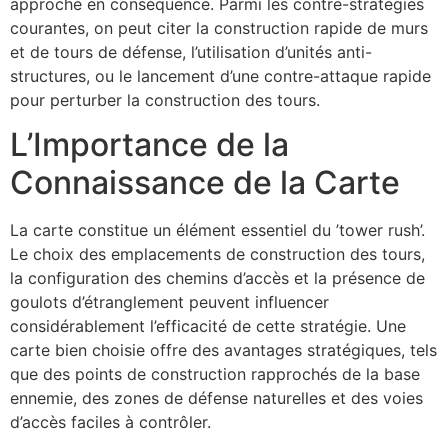
approche en conséquence. Parmi les contre-stratégies
courantes, on peut citer la construction rapide de murs
et de tours de défense, l’utilisation d’unités anti-
structures, ou le lancement d’une contre-attaque rapide
pour perturber la construction des tours.
L’Importance de la
Connaissance de la Carte
La carte constitue un élément essentiel du ’tower rush’.
Le choix des emplacements de construction des tours,
la configuration des chemins d’accès et la présence de
goulots d’étranglement peuvent influencer
considérablement l’efficacité de cette stratégie. Une
carte bien choisie offre des avantages stratégiques, tels
que des points de construction rapprochés de la base
ennemie, des zones de défense naturelles et des voies
d’accès faciles à contrôler.