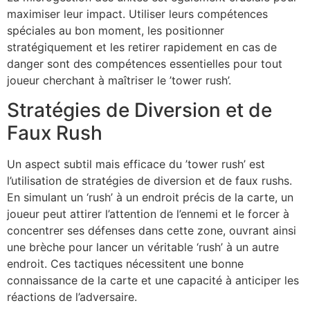
maximiser leur impact. Utiliser leurs compétences
spéciales au bon moment, les positionner
stratégiquement et les retirer rapidement en cas de
danger sont des compétences essentielles pour tout
joueur cherchant à maîtriser le ’tower rush’.
Stratégies de Diversion et de
Faux Rush
Un aspect subtil mais efficace du ’tower rush’ est
l’utilisation de stratégies de diversion et de faux rushs.
En simulant un ‘rush’ à un endroit précis de la carte, un
joueur peut attirer l’attention de l’ennemi et le forcer à
concentrer ses défenses dans cette zone, ouvrant ainsi
une brèche pour lancer un véritable ‘rush’ à un autre
endroit. Ces tactiques nécessitent une bonne
connaissance de la carte et une capacité à anticiper les
réactions de l’adversaire.