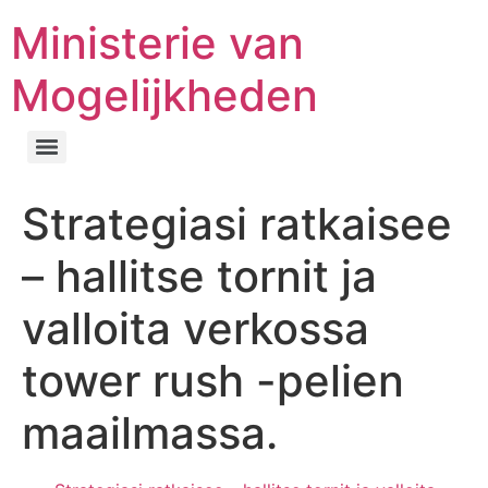
Ministerie van
Mogelijkheden
Strategiasi ratkaisee
– hallitse tornit ja
valloita verkossa
tower rush -pelien
maailmassa.