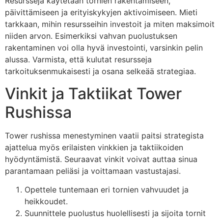
Resursseja käytetään tornien rakentamiseen,
päivittämiseen ja erityiskykyjen aktivoimiseen. Mieti
tarkkaan, mihin resursseihin investoit ja miten maksimoit
niiden arvon. Esimerkiksi vahvan puolustuksen
rakentaminen voi olla hyvä investointi, varsinkin pelin
alussa. Varmista, että kulutat resursseja
tarkoituksenmukaisesti ja osana selkeää strategiaa.
Vinkit ja Taktiikat Tower
Rushissa
Tower rushissa menestyminen vaatii paitsi strategista
ajattelua myös erilaisten vinkkien ja taktiikoiden
hyödyntämistä. Seuraavat vinkit voivat auttaa sinua
parantamaan peliäsi ja voittamaan vastustajasi.
Opettele tuntemaan eri tornien vahvuudet ja
heikkoudet.
Suunnittele puolustus huolellisesti ja sijoita tornit