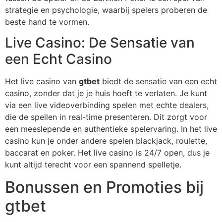
strategie en psychologie, waarbij spelers proberen de
beste hand te vormen.
Live Casino: De Sensatie van
een Echt Casino
Het live casino van
gtbet
biedt de sensatie van een echt
casino, zonder dat je je huis hoeft te verlaten. Je kunt
via een live videoverbinding spelen met echte dealers,
die de spellen in real-time presenteren. Dit zorgt voor
een meeslepende en authentieke spelervaring. In het live
casino kun je onder andere spelen blackjack, roulette,
baccarat en poker. Het live casino is 24/7 open, dus je
kunt altijd terecht voor een spannend spelletje.
Bonussen en Promoties bij
gtbet