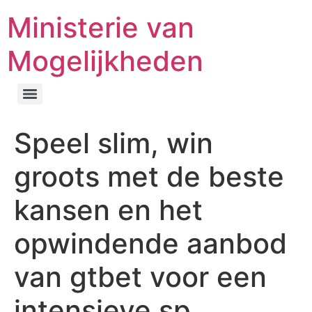
Ministerie van
Mogelijkheden
Speel slim, win
groots met de beste
kansen en het
opwindende aanbod
van gtbet voor een
intensieve sp