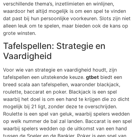
verschillende thema’s, inzetlimieten en winlijnen,
waardoor het altijd mogelijk is om een spel te vinden
dat past bij hun persoonlijke voorkeuren. Slots zijn niet
alleen leuk om te spelen, maar bieden ook de kans op
grote winsten.
Tafelspellen: Strategie en
Vaardigheid
Voor wie van strategie en vaardigheid houdt, zijn
tafelspellen een uitstekende keuze.
gtbet
biedt een
breed scala aan tafelspellen, waaronder blackjack,
roulette, baccarat en poker. Blackjack is een spel
waarbij het doel is om een hand te krijgen die zo dicht
mogelijk bij 21 ligt, zonder deze te overschrijden.
Roulette is een spel van geluk, waarbij spelers wedden
op welk nummer de bal zal landen. Baccarat is een spel
waarbij spelers wedden op de uitkomst van een hand
tussen de Speler en de Bankier. Poker is een spel van