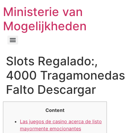
Ministerie van
Mogelijkheden
Slots Regalado:,
4000 Tragamonedas
Falto Descargar
Content
Las juegos de casino acerca de listo
mayormente emocionantes