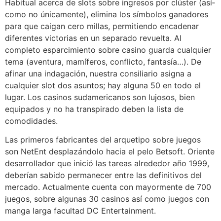
Habitual acerca de slots sobre ingresos por clúster (así­
como no únicamente), elimina los símbolos ganadores
para que caigan cero millas, permitiendo encadenar
diferentes victorias en un separado revuelta. Al
completo esparcimiento sobre casino guarda cualquier
tema (aventura, mamíferos, conflicto, fantasía…). De
afinar una indagación, nuestra consiliario asigna a
cualquier slot dos asuntos; hay alguna 50 en todo el
lugar. Los casinos sudamericanos son lujosos, bien
equipados y no ha transpirado deben la lista de
comodidades.
Las primeros fabricantes del arquetipo sobre juegos
son NetEnt desplazándolo hacia el pelo Betsoft. Oriente
desarrollador que inició las tareas alrededor año 1999,
deberían sabido permanecer entre las definitivos del
mercado. Actualmente cuenta con mayormente de 700
juegos, sobre algunas 30 casinos así­ como juegos con
manga larga facultad DC Entertainment.