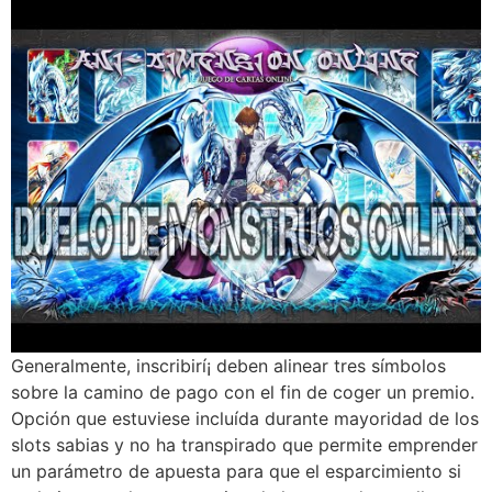
Generalmente, inscribirí¡ deben alinear tres símbolos
sobre la camino de pago con el fin de coger un premio.
Opción que estuviese incluída durante mayoridad de los
slots sabias y no ha transpirado que permite emprender
un parámetro de apuesta para que el esparcimiento si