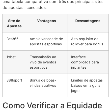
uma tabela comparativa com três dos principais sites
de apostas licenciados:
Site de
Vantagens
Desvantagens
Apostas
Bet365
Ampla variedade de
Alto requisito de
apostas esportivas
rollover para bônus
1xbet
Transmissão ao
Interface
vivo de eventos
complicada para
esportivos
iniciantes
888sport
Bônus de boas-
Limites de apostas
vindas atrativos
baixos em alguns
jogos
Como Verificar a Equidade