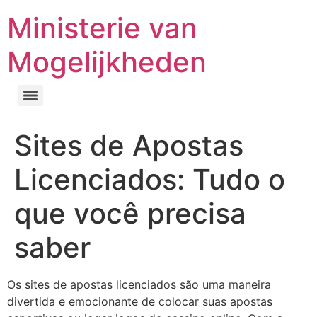
Ministerie van
Mogelijkheden
Sites de Apostas
Licenciados: Tudo o
que você precisa
saber
Os sites de apostas licenciados são uma maneira
divertida e emocionante de colocar suas apostas