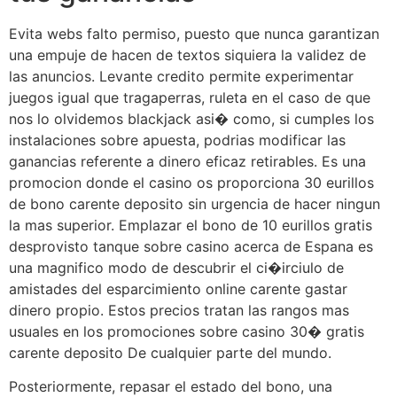
Evita webs falto permiso, puesto que nunca garantizan
una empuje de hacen de textos siquiera la validez de
las anuncios. Levante credito permite experimentar
juegos igual que tragaperras, ruleta en el caso de que
nos lo olvidemos blackjack asi� como, si cumples los
instalaciones sobre apuesta, podrias modificar las
ganancias referente a dinero eficaz retirables. Es una
promocion donde el casino os proporciona 30 eurillos
de bono carente deposito sin urgencia de hacer ningun
la mas superior. Emplazar el bono de 10 eurillos gratis
desprovisto tanque sobre casino acerca de Espana es
una magnifico modo de descubrir el ci�irciulo de
amistades del esparcimiento online carente gastar
dinero propio. Estos precios tratan las rangos mas
usuales en los promociones sobre casino 30� gratis
carente deposito De cualquier parte del mundo.
Posteriormente, repasar el estado del bono, una