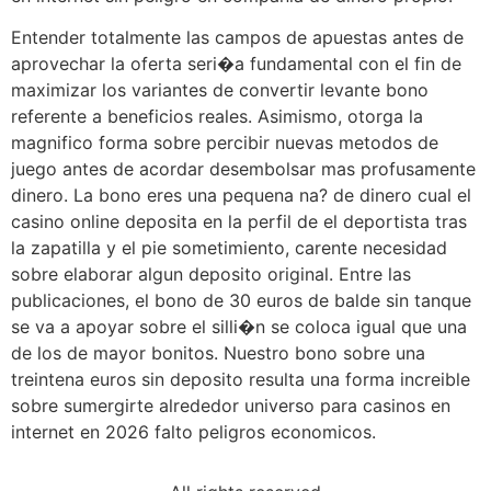
Entender totalmente las campos de apuestas antes de
aprovechar la oferta seri�a fundamental con el fin de
maximizar los variantes de convertir levante bono
referente a beneficios reales. Asimismo, otorga la
magnifico forma sobre percibir nuevas metodos de
juego antes de acordar desembolsar mas profusamente
dinero. La bono eres una pequena na? de dinero cual el
casino online deposita en la perfil de el deportista tras
la zapatilla y el pie sometimiento, carente necesidad
sobre elaborar algun deposito original. Entre las
publicaciones, el bono de 30 euros de balde sin tanque
se va a apoyar sobre el silli�n se coloca igual que una
de los de mayor bonitos. Nuestro bono sobre una
treintena euros sin deposito resulta una forma increible
sobre sumergirte alrededor universo para casinos en
internet en 2026 falto peligros economicos.