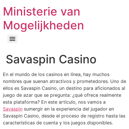
Ministerie van
Mogelijkheden
Savaspin Casino
En el mundo de los casinos en línea, hay muchos
nombres que suenan atractivos y prometedores. Uno de
ellos es Savaspin Casino, un destino para aficionados al
juego de azar que se pregunta: ¿qué ofrece realmente
esta plataforma? En este artículo, nos vamos a
Savaspin
sumergir en la experiencia del jugador en
Savaspin Casino, desde el proceso de registro hasta las
características de cuenta y los juegos disponibles.