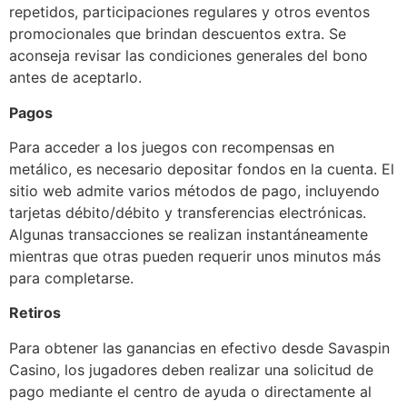
repetidos, participaciones regulares y otros eventos
promocionales que brindan descuentos extra. Se
aconseja revisar las condiciones generales del bono
antes de aceptarlo.
Pagos
Para acceder a los juegos con recompensas en
metálico, es necesario depositar fondos en la cuenta. El
sitio web admite varios métodos de pago, incluyendo
tarjetas débito/débito y transferencias electrónicas.
Algunas transacciones se realizan instantáneamente
mientras que otras pueden requerir unos minutos más
para completarse.
Retiros
Para obtener las ganancias en efectivo desde Savaspin
Casino, los jugadores deben realizar una solicitud de
pago mediante el centro de ayuda o directamente al