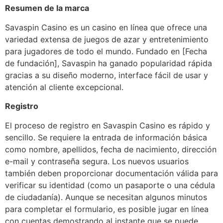
Resumen de la marca
Savaspin Casino es un casino en línea que ofrece una
variedad extensa de juegos de azar y entretenimiento
para jugadores de todo el mundo. Fundado en [Fecha
de fundación], Savaspin ha ganado popularidad rápida
gracias a su diseño moderno, interface fácil de usar y
atención al cliente excepcional.
Registro
El proceso de registro en Savaspin Casino es rápido y
sencillo. Se requiere la entrada de información básica
como nombre, apellidos, fecha de nacimiento, dirección
e-mail y contraseña segura. Los nuevos usuarios
también deben proporcionar documentación válida para
verificar su identidad (como un pasaporte o una cédula
de ciudadanía). Aunque se necesitan algunos minutos
para completar el formulario, es posible jugar en línea
con cuentas demostrando al instante que se puede