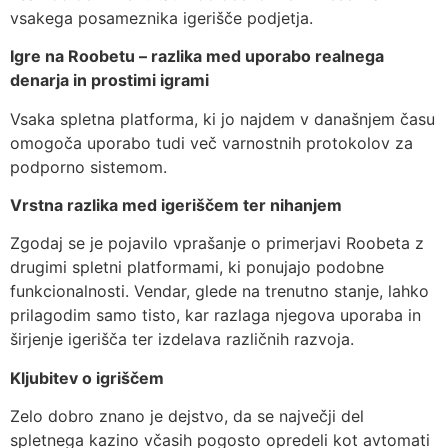
vsakega posameznika igerišče podjetja.
Igre na Roobetu – razlika med uporabo realnega
denarja in prostimi igrami
Vsaka spletna platforma, ki jo najdem v današnjem času
omogoča uporabo tudi več varnostnih protokolov za
podporno sistemom.
Vrstna razlika med igeriščem ter nihanjem
Zgodaj se je pojavilo vprašanje o primerjavi Roobeta z
drugimi spletni platformami, ki ponujajo podobne
funkcionalnosti. Vendar, glede na trenutno stanje, lahko
prilagodim samo tisto, kar razlaga njegova uporaba in
širjenje igerišča ter izdelava različnih razvoja.
Kljubitev o igriščem
Zelo dobro znano je dejstvo, da se največji del
spletnega kazino včasih pogosto opredeli kot avtomati