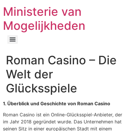
Ministerie van
Mogelijkheden
Roman Casino – Die
Welt der
Glücksspiele
1. Überblick und Geschichte von Roman Casino
Roman Casino ist ein Online-Glücksspiel-Anbieter, der
im Jahr 2018 gegründet wurde. Das Unternehmen hat
seinen Sitz in einer europäischen Stadt mit einem