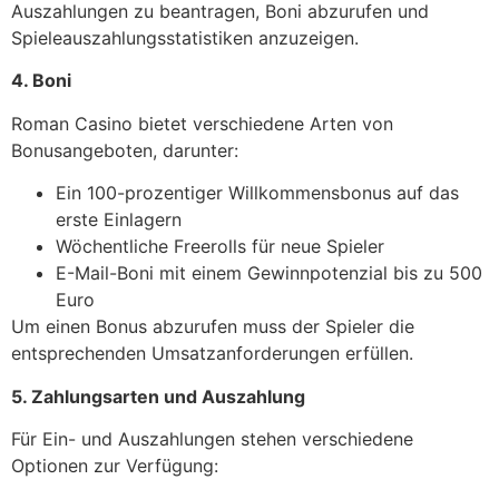
Auszahlungen zu beantragen, Boni abzurufen und
Spieleauszahlungsstatistiken anzuzeigen.
4. Boni
Roman Casino bietet verschiedene Arten von
Bonusangeboten, darunter:
Ein 100-prozentiger Willkommensbonus auf das
erste Einlagern
Wöchentliche Freerolls für neue Spieler
E-Mail-Boni mit einem Gewinnpotenzial bis zu 500
Euro
Um einen Bonus abzurufen muss der Spieler die
entsprechenden Umsatzanforderungen erfüllen.
5. Zahlungsarten und Auszahlung
Für Ein- und Auszahlungen stehen verschiedene
Optionen zur Verfügung: