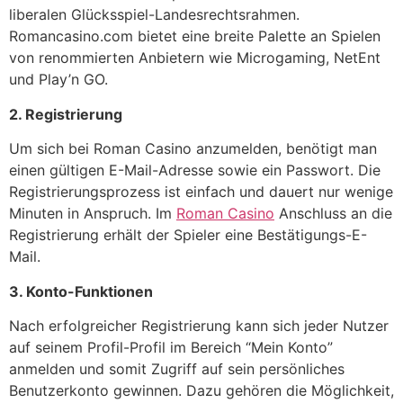
liberalen Glücksspiel-Landesrechtsrahmen.
Romancasino.com bietet eine breite Palette an Spielen
von renommierten Anbietern wie Microgaming, NetEnt
und Play’n GO.
2. Registrierung
Um sich bei Roman Casino anzumelden, benötigt man
einen gültigen E-Mail-Adresse sowie ein Passwort. Die
Registrierungsprozess ist einfach und dauert nur wenige
Minuten in Anspruch. Im
Roman Casino
Anschluss an die
Registrierung erhält der Spieler eine Bestätigungs-E-
Mail.
3. Konto-Funktionen
Nach erfolgreicher Registrierung kann sich jeder Nutzer
auf seinem Profil-Profil im Bereich “Mein Konto”
anmelden und somit Zugriff auf sein persönliches
Benutzerkonto gewinnen. Dazu gehören die Möglichkeit,