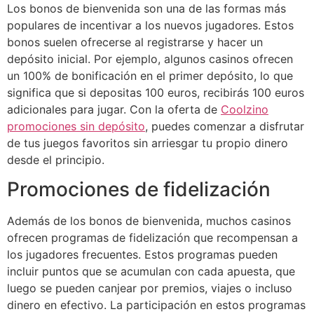
Los bonos de bienvenida son una de las formas más
populares de incentivar a los nuevos jugadores. Estos
bonos suelen ofrecerse al registrarse y hacer un
depósito inicial. Por ejemplo, algunos casinos ofrecen
un 100% de bonificación en el primer depósito, lo que
significa que si depositas 100 euros, recibirás 100 euros
adicionales para jugar. Con la oferta de
Coolzino
promociones sin depósito
, puedes comenzar a disfrutar
de tus juegos favoritos sin arriesgar tu propio dinero
desde el principio.
Promociones de fidelización
Además de los bonos de bienvenida, muchos casinos
ofrecen programas de fidelización que recompensan a
los jugadores frecuentes. Estos programas pueden
incluir puntos que se acumulan con cada apuesta, que
luego se pueden canjear por premios, viajes o incluso
dinero en efectivo. La participación en estos programas