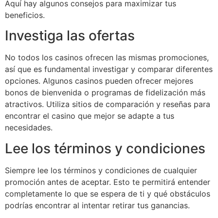
Aquí hay algunos consejos para maximizar tus
beneficios.
Investiga las ofertas
No todos los casinos ofrecen las mismas promociones,
así que es fundamental investigar y comparar diferentes
opciones. Algunos casinos pueden ofrecer mejores
bonos de bienvenida o programas de fidelización más
atractivos. Utiliza sitios de comparación y reseñas para
encontrar el casino que mejor se adapte a tus
necesidades.
Lee los términos y condiciones
Siempre lee los términos y condiciones de cualquier
promoción antes de aceptar. Esto te permitirá entender
completamente lo que se espera de ti y qué obstáculos
podrías encontrar al intentar retirar tus ganancias.