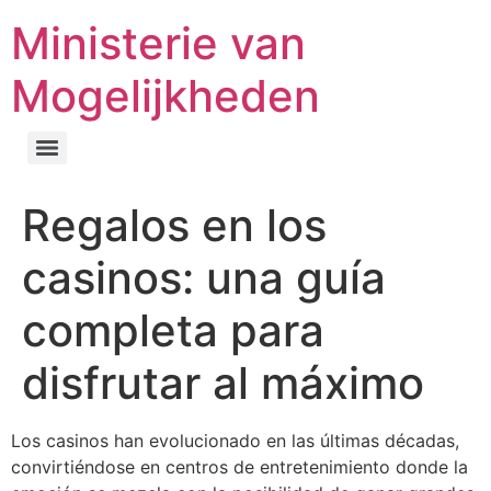
Ministerie van
Mogelijkheden
Regalos en los
casinos: una guía
completa para
disfrutar al máximo
Los casinos han evolucionado en las últimas décadas,
convirtiéndose en centros de entretenimiento donde la