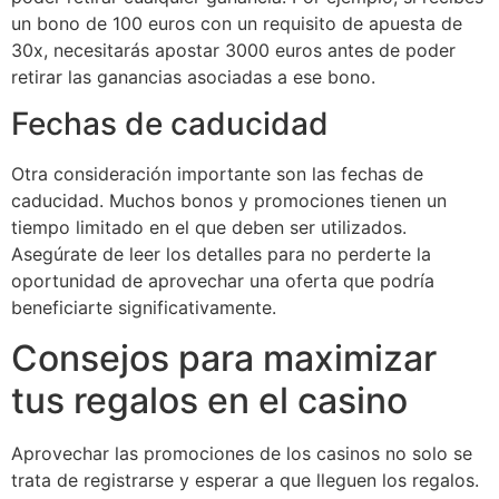
un bono de 100 euros con un requisito de apuesta de
30x, necesitarás apostar 3000 euros antes de poder
retirar las ganancias asociadas a ese bono.
Fechas de caducidad
Otra consideración importante son las fechas de
caducidad. Muchos bonos y promociones tienen un
tiempo limitado en el que deben ser utilizados.
Asegúrate de leer los detalles para no perderte la
oportunidad de aprovechar una oferta que podría
beneficiarte significativamente.
Consejos para maximizar
tus regalos en el casino
Aprovechar las promociones de los casinos no solo se
trata de registrarse y esperar a que lleguen los regalos.