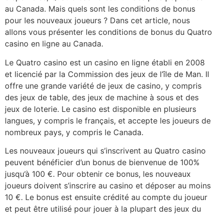
au Canada. Mais quels sont les conditions de bonus
pour les nouveaux joueurs ? Dans cet article, nous
allons vous présenter les conditions de bonus du Quatro
casino en ligne au Canada.
Le Quatro casino est un casino en ligne établi en 2008
et licencié par la Commission des jeux de l’île de Man. Il
offre une grande variété de jeux de casino, y compris
des jeux de table, des jeux de machine à sous et des
jeux de loterie. Le casino est disponible en plusieurs
langues, y compris le français, et accepte les joueurs de
nombreux pays, y compris le Canada.
Les nouveaux joueurs qui s’inscrivent au Quatro casino
peuvent bénéficier d’un bonus de bienvenue de 100%
jusqu’à 100 €. Pour obtenir ce bonus, les nouveaux
joueurs doivent s’inscrire au casino et déposer au moins
10 €. Le bonus est ensuite crédité au compte du joueur
et peut être utilisé pour jouer à la plupart des jeux du