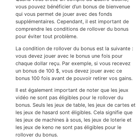
vous pouvez bénéficier d’un bonus de bienvenue
qui vous permet de jouer avec des fonds
supplémentaires. Cependant, il est important de
comprendre les conditions de rollover du bonus
pour éviter tout problème.
La condition de rollover du bonus est la suivante :
vous devez jouer avec le bonus une fois pour
chaque dollar reçu. Par exemple, si vous recevez
un bonus de 100 $, vous devez jouer avec ce
bonus 100 fois avant de pouvoir retirer vos gains.
Il est également important de noter que les jeux
vidéo ne sont pas éligibles pour le rollover du
bonus. Seuls les jeux de table, les jeux de cartes et
les jeux de hasard sont éligibles. Cela signifie que
les jeux de machines à sous, les jeux de loterie et
les jeux de keno ne sont pas éligibles pour le
rollover du bonus.