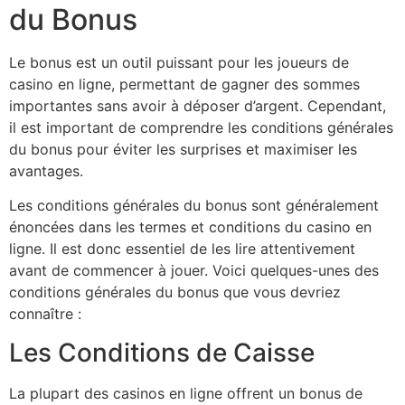
du Bonus
Le bonus est un outil puissant pour les joueurs de
casino en ligne, permettant de gagner des sommes
importantes sans avoir à déposer d’argent. Cependant,
il est important de comprendre les conditions générales
du bonus pour éviter les surprises et maximiser les
avantages.
Les conditions générales du bonus sont généralement
énoncées dans les termes et conditions du casino en
ligne. Il est donc essentiel de les lire attentivement
avant de commencer à jouer. Voici quelques-unes des
conditions générales du bonus que vous devriez
connaître :
Les Conditions de Caisse
La plupart des casinos en ligne offrent un bonus de