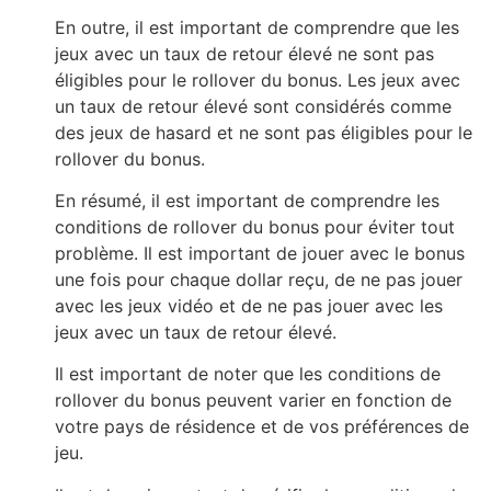
En outre, il est important de comprendre que les
jeux avec un taux de retour élevé ne sont pas
éligibles pour le rollover du bonus. Les jeux avec
un taux de retour élevé sont considérés comme
des jeux de hasard et ne sont pas éligibles pour le
rollover du bonus.
En résumé, il est important de comprendre les
conditions de rollover du bonus pour éviter tout
problème. Il est important de jouer avec le bonus
une fois pour chaque dollar reçu, de ne pas jouer
avec les jeux vidéo et de ne pas jouer avec les
jeux avec un taux de retour élevé.
Il est important de noter que les conditions de
rollover du bonus peuvent varier en fonction de
votre pays de résidence et de vos préférences de
jeu.