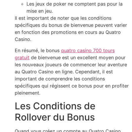
Les jeux de poker ne comptent pas pour la
mise en jeu.
Il est important de noter que les conditions
spécifiques du bonus de bienvenue peuvent varier
en fonction des promotions en cours au Quatro
Casino.
En résumé, le bonus
quatro casino 700 tours
gratuit
de bienvenue est un excellent moyen pour
les nouveaux joueurs de commencer leur aventure
au Quatro Casino en ligne. Cependant, il est
important de comprendre les conditions
spécifiques qui régissent ce bonus pour en profiter
pleinement.
Les Conditions de
Rollover du Bonus
Quand vous créez un compte au Quatro Casino,