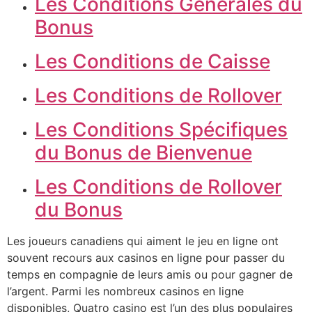
Les Conditions Générales du
Bonus
Les Conditions de Caisse
Les Conditions de Rollover
Les Conditions Spécifiques
du Bonus de Bienvenue
Les Conditions de Rollover
du Bonus
Les joueurs canadiens qui aiment le jeu en ligne ont
souvent recours aux casinos en ligne pour passer du
temps en compagnie de leurs amis ou pour gagner de
l’argent. Parmi les nombreux casinos en ligne
disponibles, Quatro casino est l’un des plus populaires