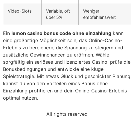
Video-Slots
Variable, oft
Weniger
über 5%
empfehlenswert
Ein
lemon casino bonus code ohne einzahlung
kann
eine großartige Möglichkeit sein, das Online-Casino-
Erlebnis zu bereichern, die Spannung zu steigern und
zusätzliche Gewinnchancen zu eröffnen. Wähle
sorgfältig ein seriöses und lizenziertes Casino, prüfe die
Bonusbedingungen und entwickle eine kluge
Spielstrategie. Mit etwas Glück und geschickter Planung
kannst du von den Vorteilen eines Bonus ohne
Einzahlung profitieren und dein Online-Casino-Erlebnis
optimal nutzen.
All rights reserved