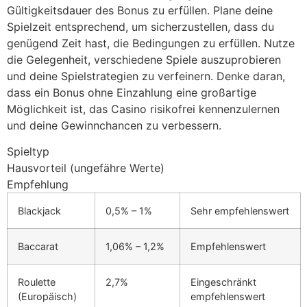
Gültigkeitsdauer des Bonus zu erfüllen. Plane deine
Spielzeit entsprechend, um sicherzustellen, dass du
genügend Zeit hast, die Bedingungen zu erfüllen. Nutze
die Gelegenheit, verschiedene Spiele auszuprobieren
und deine Spielstrategien zu verfeinern. Denke daran,
dass ein Bonus ohne Einzahlung eine großartige
Möglichkeit ist, das Casino risikofrei kennenzulernen
und deine Gewinnchancen zu verbessern.
Spieltyp
Hausvorteil (ungefähre Werte)
Empfehlung
Blackjack
0,5% – 1%
Sehr empfehlenswert
Baccarat
1,06% – 1,2%
Empfehlenswert
Roulette
2,7%
Eingeschränkt
(Europäisch)
empfehlenswert