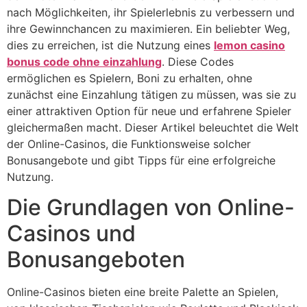
nach Möglichkeiten, ihr Spielerlebnis zu verbessern und
ihre Gewinnchancen zu maximieren. Ein beliebter Weg,
dies zu erreichen, ist die Nutzung eines
lemon casino
bonus code ohne einzahlung
. Diese Codes
ermöglichen es Spielern, Boni zu erhalten, ohne
zunächst eine Einzahlung tätigen zu müssen, was sie zu
einer attraktiven Option für neue und erfahrene Spieler
gleichermaßen macht. Dieser Artikel beleuchtet die Welt
der Online-Casinos, die Funktionsweise solcher
Bonusangebote und gibt Tipps für eine erfolgreiche
Nutzung.
Die Grundlagen von Online-
Casinos und
Bonusangeboten
Online-Casinos bieten eine breite Palette an Spielen,