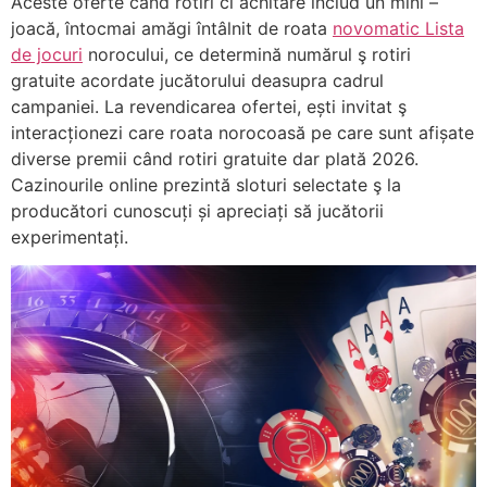
Aceste oferte când rotiri ci achitare includ un mini –
joacă, întocmai amăgi întâlnit de roata
novomatic Lista
de jocuri
norocului, ce determină numărul ş rotiri
gratuite acordate jucătorului deasupra cadrul
campaniei. La revendicarea ofertei, ești invitat ş
interacționezi care roata norocoasă pe care sunt afișate
diverse premii când rotiri gratuite dar plată 2026.
Cazinourile online prezintă sloturi selectate ş la
producători cunoscuți și apreciați să jucătorii
experimentați.