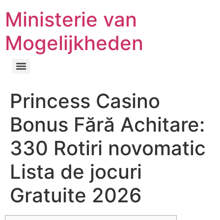
Ministerie van
Mogelijkheden
Princess Casino
Bonus Fără Achitare:
330 Rotiri novomatic
Lista de jocuri
Gratuite 2026