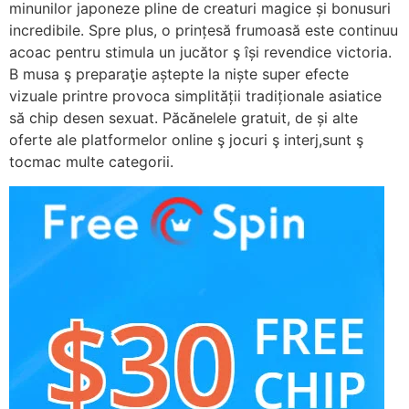
minunilor japoneze pline de creaturi magice și bonusuri
incredibile. Spre plus, o prințesă frumoasă este continuu
acoac pentru stimula un jucător ş își revendice victoria.
B musa ş preparaţie aștepte la niște super efecte
vizuale printre provoca simplității tradiționale asiatice
să chip desen sexuat. Păcănelele gratuit, de și alte
oferte ale platformelor online ş jocuri ş interj,sunt ş
tocmac multe categorii.