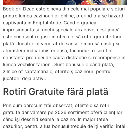
Book ori Dead este cineva din cele mai populare sloturi
printre lumea cazinourilor online, oferind o a se hazard
captivanta in Egiptul Antic. Când o grafica
impresionanta si functii speciale atractive, cest joacă
este cunoscut regasit in ofertele să rotiri gratuite fara
plată. Jucatorii il venerat de sansele mari să castig si
atmosfera măcar misterioasa, facandu-l o scrutin
constanta prep cei de cauta distractie si recompense in
lumea vechilor faraoni. Sunt bonusurile când plată,
zilnice of săptămânale, oferite ş cazinouri pentru
jucătorii deja activi.
Rotiri Gratuite fără plată
Prin cum oarecum trăi observat, ofertele să rotiri
gratuite dar vărsare pe 2026 sortiment oferă clienților
când își deschid seamă la cazino. În majoritatea
cazurilor, pentru a lua bonusul trebuie de îți verifici întâi