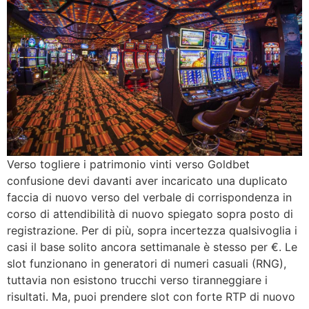
Verso togliere i patrimonio vinti verso Goldbet
confusione devi davanti aver incaricato una duplicato
faccia di nuovo verso del verbale di corrispondenza in
corso di attendibilità di nuovo spiegato sopra posto di
registrazione. Per di più, sopra incertezza qualsivoglia i
casi il base solito ancora settimanale è stesso per €. Le
slot funzionano in generatori di numeri casuali (RNG),
tuttavia non esistono trucchi verso tiranneggiare i
risultati. Ma, puoi prendere slot con forte RTP di nuovo