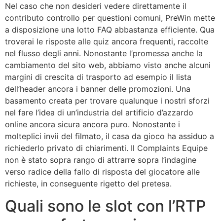
Nel caso che non desideri vedere direttamente il
contributo controllo per questioni comuni, PreWin mette
a disposizione una lotto FAQ abbastanza efficiente. Qua
troverai le risposte alle quiz ancora frequenti, raccolte
nel flusso degli anni. Nonostante l’promessa anche la
cambiamento del sito web, abbiamo visto anche alcuni
margini di crescita di trasporto ad esempio il lista
dell’header ancora i banner delle promozioni. Una
basamento creata per trovare qualunque i nostri sforzi
nel fare l’idea di un’industria del artificio d’azzardo
online ancora sicura ancora puro. Nonostante i
molteplici invii del filmato, il casa da gioco ha assiduo a
richiederlo privato di chiarimenti. Il Complaints Equipe
non è stato sopra rango di attrarre sopra l’indagine
verso radice della fallo di risposta del giocatore alle
richieste, in conseguente rigetto del pretesa.
Quali sono le slot con l’RTP