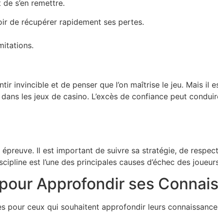
t de s’en remettre.
ir de récupérer rapidement ses pertes.
mitations.
entir invincible et de penser que l’on maîtrise le jeu. Mais i
 dans les jeux de casino. L’excès de confiance peut conduir
 épreuve. Il est important de suivre sa stratégie, de respec
cipline est l’une des principales causes d’échec des joueur
 pour Approfondir ses Connai
s pour ceux qui souhaitent approfondir leurs connaissances 