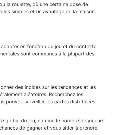
ou la roulette, où une certaine dose de
 règles simples et un avantage de la maison
 adapter en fonction du jeu et du contexte.
amentales sont communes à la plupart des
donner des indices sur les tendances et les
néralement aléatoires. Recherchez les
s pouvez surveiller les cartes distribuées
exte global du jeu, comme le nombre de joueurs
s chances de gagner et vous aider à prendre