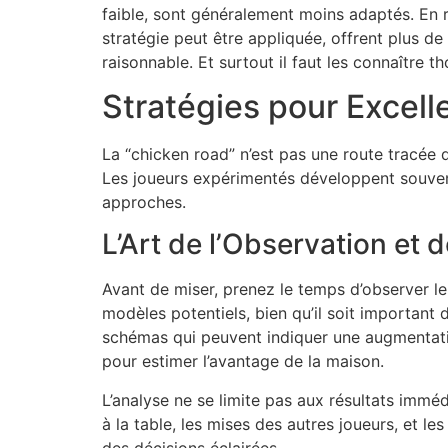
faible, sont généralement moins adaptés. En r
stratégie peut être appliquée, offrent plus de
raisonnable. Et surtout il faut les connaître t
Stratégies pour Excell
La “chicken road” n’est pas une route tracée 
Les joueurs expérimentés développent souvent
approches.
L’Art de l’Observation et d
Avant de miser, prenez le temps d’observer le 
modèles potentiels, bien qu’il soit important
schémas qui peuvent indiquer une augmentation
pour estimer l’avantage de la maison.
L’analyse ne se limite pas aux résultats immé
à la table, les mises des autres joueurs, et 
des décisions éclairées.