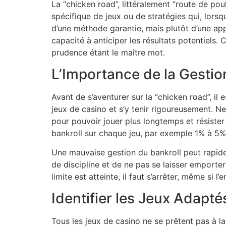
La “chicken road”, littéralement “route de po
spécifique de jeux ou de stratégies qui, lorsqu
d’une méthode garantie, mais plutôt d’une a
capacité à anticiper les résultats potentiels.
prudence étant le maître mot.
L’Importance de la Gestio
Avant de s’aventurer sur la “chicken road”, il 
jeux de casino et s’y tenir rigoureusement. Ne
pour pouvoir jouer plus longtemps et résister
bankroll sur chaque jeu, par exemple 1% à 5%,
Une mauvaise gestion du bankroll peut rapidem
de discipline et de ne pas se laisser emporter 
limite est atteinte, il faut s’arrêter, même si l
Identifier les Jeux Adapté
Tous les jeux de casino ne se prêtent pas à l