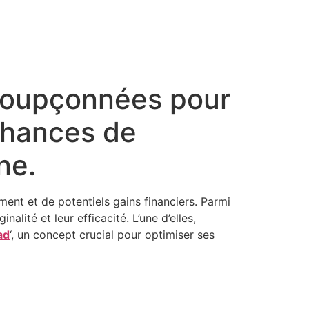
nsoupçonnées pour
 chances de
ne.
ement et de potentiels gains financiers. Parmi
lité et leur efficacité. L’une d’elles,
ad
‘, un concept crucial pour optimiser ses