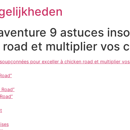
gelijkheden
laventure 9 astuces in
 road et multiplier vos 
nsoupçonnées pour exceller à chicken road et multiplier vos
Road”
n Road”
 Road”
t
ises