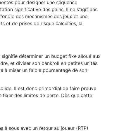
rimentés pour désigner une séquence
tion significative des gains. Il ne s’agit pas
ofondie des mécanismes des jeux et une
ts et de prises de risque calculées, la
la signifie déterminer un budget fixe alloué aux
re, et diviser son bankroll en petites unités
ste à miser un faible pourcentage de son
lide. Il est donc primordial de faire preuve
se fixer des limites de perte. Dès que cette
es à sous avec un retour au joueur (RTP)