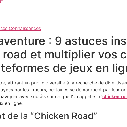
d”
 ses Connaissances
aventure : 9 astuces i
 road et multiplier vos
lateformes de jeux en lig
tre, attirant un public diversifié à la recherche de divertiss
ées par les joueurs, certaines se démarquent par leur origina
naviguer avec succès sur ce que l’on appelle la ‘
chicken ro
x en ligne.
 de la “Chicken Road”