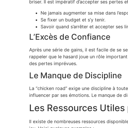
briser. Il est impératif d’accepter ses pertes e
Ne jamais augmenter sa mise dans l’espo
Se fixer un budget et s’y tenir.
Savoir quand s’arrêter et accepter ses li
L’Excès de Confiance
Après une série de gains, il est facile de se s
rappeler que le hasard joue un rôle important
des pertes imprévues.
Le Manque de Discipline
La “chicken road” exige une discipline à toute
influencer par ses émotions. Le manque de dis
Les Ressources Utiles
Il existe de nombreuses ressources disponible