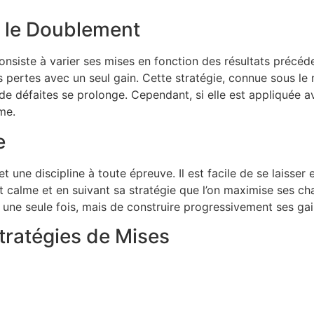
et le Doublement
nsiste à varier ses mises en fonction des résultats précéde
 pertes avec un seul gain. Cette stratégie, connue sous le 
 de défaites se prolonge. Cependant, si elle est appliquée 
me.
e
 une discipline à toute épreuve. Il est facile de se laisser 
nt calme et en suivant sa stratégie que l’on maximise ses ch
n une seule fois, mais de construire progressivement ses gai
tratégies de Mises