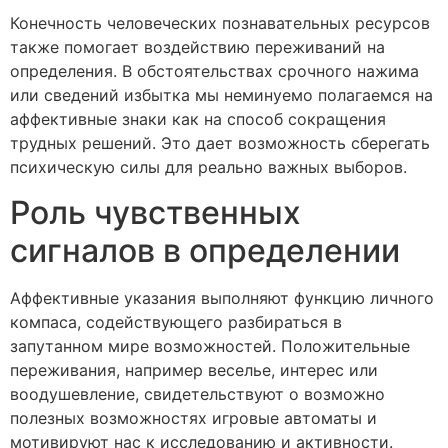
Конечность человеческих познавательных ресурсов
также помогает воздействию переживаний на
определения. В обстоятельствах срочного нажима
или сведений избытка мы неминуемо полагаемся на
аффективные знаки как на способ сокращения
трудных решений. Это дает возможность сберегать
психическую силы для реально важных выборов.
Роль чувственных
сигналов в определении
Аффективные указания выполняют функцию личного
компаса, содействующего разбираться в
запутанном мире возможностей. Положительные
переживания, например веселье, интерес или
воодушевление, свидетельствуют о возможно
полезных возможностях игровые автоматы и
мотивируют нас к исследованию и активности.