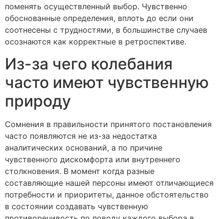
поменять осуществленный выбор. Чувственно
обоснованные определения, вплоть до если они
соотнесены с трудностями, в большинстве случаев
осознаются как корректные в ретроспективе.
Из-за чего колебания
часто имеют чувственную
природу
Сомнения в правильности принятого постановления
часто появляются не из-за недостатка
аналитических оснований, а по причине
чувственного дискомфорта или внутреннего
столкновения. В момент когда разные
составляющие нашей персоны имеют отличающиеся
потребности и приоритеты, данное обстоятельство
в состоянии создавать чувственную
противоречивость по поводу каждого выбора в