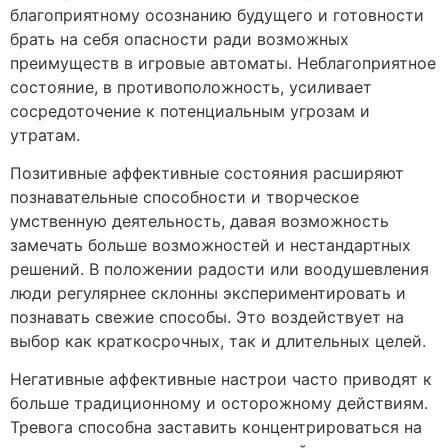
благоприятному осознанию будущего и готовности
брать на себя опасности ради возможных
преимуществ в игровые автоматы. Неблагоприятное
состояние, в противоположность, усиливает
сосредоточение к потенциальным угрозам и
утратам.
Позитивные аффективные состояния расширяют
познавательные способности и творческое
умственную деятельность, давая возможность
замечать больше возможностей и нестандартных
решений. В положении радости или воодушевления
люди регулярнее склонны экспериментировать и
познавать свежие способы. Это воздействует на
выбор как краткосрочных, так и длительных целей.
Негативные аффективные настрои часто приводят к
больше традиционному и осторожному действиям.
Тревога способна заставить концентрироваться на