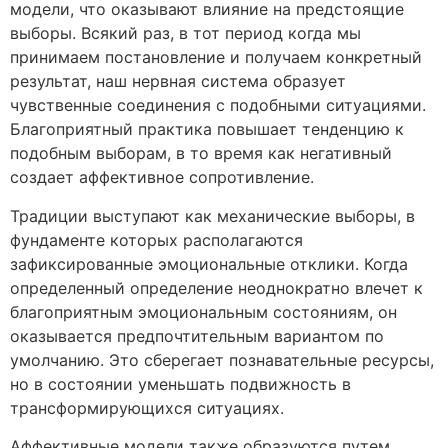
модели, что оказывают влияние на предстоящие
выборы. Всякий раз, в тот период когда мы
принимаем постановление и получаем конкретный
результат, наш нервная система образует
чувственные соединения с подобными ситуациями.
Благоприятный практика повышает тенденцию к
подобным выборам, в то время как негативный
создает аффективное сопротивление.
Традиции выступают как механические выборы, в
фундаменте которых располагаются
зафиксированные эмоциональные отклики. Когда
определенный определение неоднократно влечет к
благоприятным эмоциональным состояниям, он
оказывается предпочтительным вариантом по
умолчанию. Это сберегает познавательные ресурсы,
но в состоянии уменьшать подвижность в
трансформирующихся ситуациях.
Аффективные модели также образуются путем