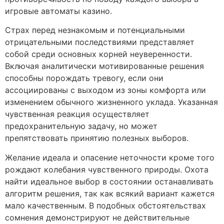
игровые автоматы казино.
Страх перед незнакомым и потенциальными
отрицательными последствиями представляет
собой среди основных корней неуверенности.
Включая аналитически мотивированные решения
способны порождать тревогу, если они
ассоциированы с выходом из зоны комфорта или
изменением обычного жизненного уклада. Указанная
чувственная реакция осуществляет
предохранительную задачу, но может
препятствовать принятию полезных выборов.
Желание идеала и опасение неточности кроме того
рождают колебания чувственного природы. Охота
найти идеальное выбор в состоянии останавливать
алгоритм решения, так как всякий вариант кажется
мало качественным. В подобных обстоятельствах
сомнения демонстрируют не действительные