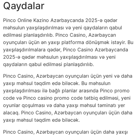
Qaydalar
Pinco Online Kazino Azərbaycanda 2025-ə qədər
məhsulun yaxşılaşdırılması və yeni qaydaların qabul
edilməsi planlaşdırılıb. Pinco Casino, Azərbaycan
oyunçuları üçün ən yaxşı platforma dönüşmək istəyir. Bu
yaxşılaşdırılmalara qədər, Pinco Casino Azərbaycanda
2025-ə qədər məhsulun yaxşılaşdırılması və yeni
qaydaların qabul edilməsi planlaşdırılıb.
Pinco Casino, Azərbaycan oyunçuları üçün yeni və daha
yaxşı məhsul təqdim edə biləcək. Bu məhsulun
yaxşılaşdırılması ilə bağlı planlar arasında Pinco promo
code və Pinco casino promo code tətbiq edilməsi, yeni
oyunlar qoşulması və daha yaxşı məhsul təminatı yer
alacaq. Pinco Casino, Azərbaycan oyunçuları üçün daha
yaxşı məhsul təqdim edə biləcək.
Pinco Casino, Azərbaycan oyunçuları üçün daha yaxşı