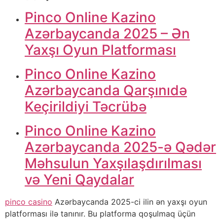
Pinco Online Kazino
Azərbaycanda 2025 – Ən
Yaxşı Oyun Platforması
Pinco Online Kazino
Azərbaycanda Qarşınıdə
Keçirildiyi Təcrübə
Pinco Online Kazino
Azərbaycanda 2025-ə Qədər
Məhsulun Yaxşılaşdırılması
və Yeni Qaydalar
pinco casino
Azərbaycanda 2025-ci ilin ən yaxşı oyun
platforması ilə tanınır. Bu platforma qoşulmaq üçün