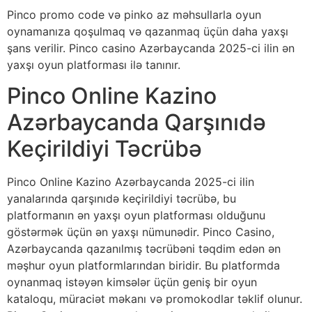
Pinco promo code və pinko az məhsullarla oyun
oynamanıza qoşulmaq və qazanmaq üçün daha yaxşı
şans verilir. Pinco casino Azərbaycanda 2025-ci ilin ən
yaxşı oyun platforması ilə tanınır.
Pinco Online Kazino
Azərbaycanda Qarşınıdə
Keçirildiyi Təcrübə
Pinco Online Kazino Azərbaycanda 2025-ci ilin
yanalarında qarşınıdə keçirildiyi təcrübə, bu
platformanın ən yaxşı oyun platforması olduğunu
göstərmək üçün ən yaxşı nümunədir. Pinco Casino,
Azərbaycanda qazanılmış təcrübəni təqdim edən ən
məşhur oyun platformlarından biridir. Bu platformda
oynanmaq istəyən kimsələr üçün geniş bir oyun
kataloqu, müraciət məkanı və promokodlar təklif olunur.