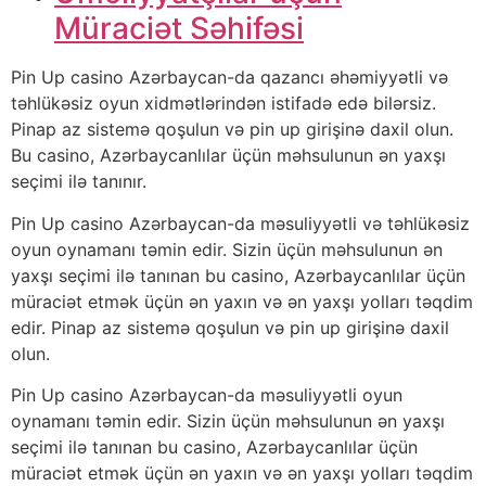
Müraciət Səhifəsi
Pin Up casino Azərbaycan-da qazancı əhəmiyyətli və
təhlükəsiz oyun xidmətlərindən istifadə edə bilərsiz.
Pinap az sistemə qoşulun və pin up girişinə daxil olun.
Bu casino, Azərbaycanlılar üçün məhsulunun ən yaxşı
seçimi ilə tanınır.
Pin Up casino Azərbaycan-da məsuliyyətli və təhlükəsiz
oyun oynamanı təmin edir. Sizin üçün məhsulunun ən
yaxşı seçimi ilə tanınan bu casino, Azərbaycanlılar üçün
müraciət etmək üçün ən yaxın və ən yaxşı yolları təqdim
edir. Pinap az sistemə qoşulun və pin up girişinə daxil
olun.
Pin Up casino Azərbaycan-da məsuliyyətli oyun
oynamanı təmin edir. Sizin üçün məhsulunun ən yaxşı
seçimi ilə tanınan bu casino, Azərbaycanlılar üçün
müraciət etmək üçün ən yaxın və ən yaxşı yolları təqdim