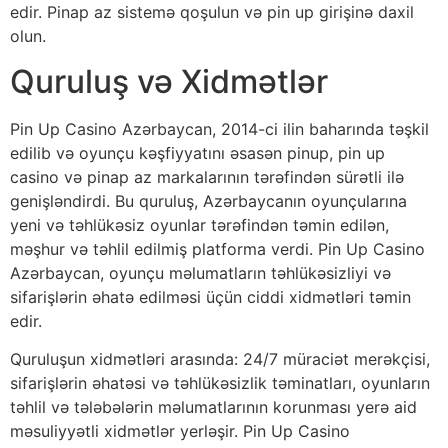
edir. Pinap az sistemə qoşulun və pin up girişinə daxil
olun.
Quruluş və Xidmətlər
Pin Up Casino Azərbaycan, 2014-ci ilin baharında təşkil
edilib və oyunçu kəşfiyyatını əsasən pinup, pin up
casino və pinap az markalarının tərəfindən sürətli ilə
genişləndirdi. Bu quruluş, Azərbaycanın oyunçularına
yeni və təhlükəsiz oyunlar tərəfindən təmin edilən,
məşhur və təhlil edilmiş platforma verdi. Pin Up Casino
Azərbaycan, oyunçu məlumatların təhlükəsizliyi və
sifarişlərin əhatə edilməsi üçün ciddi xidmətləri təmin
edir.
Quruluşun xidmətləri arasında: 24/7 müraciət merəkçisi,
sifarişlərin əhatəsi və təhlükəsizlik təminatları, oyunların
təhlil və tələbələrin məlumatlarının korunması yerə aid
məsuliyyətli xidmətlər yerləşir. Pin Up Casino