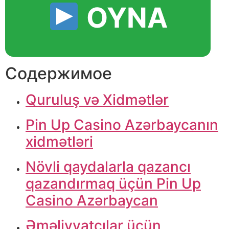
OYNA
Содержимое
Quruluş və Xidmətlər
Pin Up Casino Azərbaycanın
xidmətləri
Növli qaydalarla qazancı
qazandırmaq üçün Pin Up
Casino Azərbaycan
Əməliyyatçılar üçün