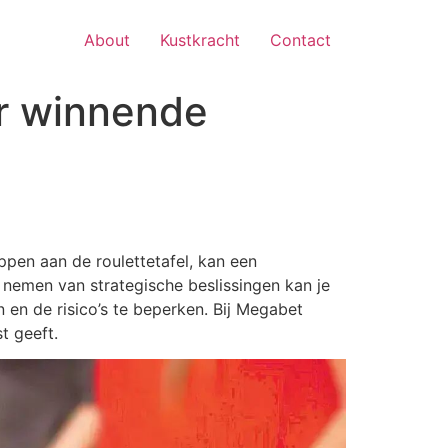
About
Kustkracht
Contact
r winnende
ppen aan de roulettetafel, kan een
t nemen van strategische beslissingen kan je
 en de risico’s te beperken. Bij Megabet
st geeft.