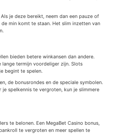
. Als je deze bereikt, neem dan een pauze of
in de min komt te staan. Het slim inzetten van
n.
llen bieden betere winkansen dan andere.
lange termijn voordeliger zijn. Slots
e begint te spelen.
eden, de bonusrondes en de speciale symbolen.
r je spelkennis te vergroten, kun je slimmere
elers te belonen. Een MegaBet Casino bonus,
bankroll te vergroten en meer spellen te