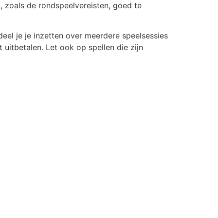
, zoals de rondspeelvereisten, goed te
deel je je inzetten over meerdere speelsessies
uitbetalen. Let ook op spellen die zijn