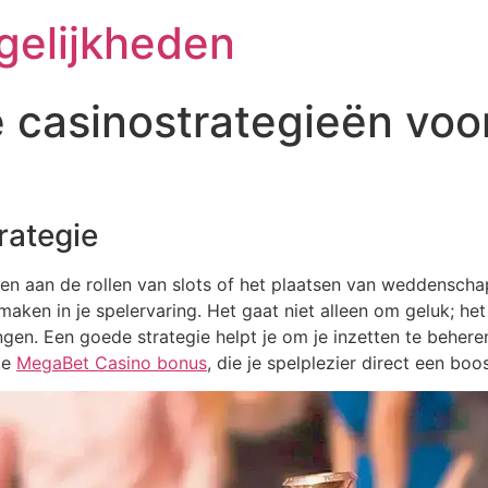
gelijkheden
 casinostrategieën voo
rategie
ien aan de rollen van slots of het plaatsen van weddenscha
 maken in je spelervaring. Het gaat niet alleen om geluk; he
gen. Een goede strategie helpt je om je inzetten te beheren
ke
MegaBet Casino bonus
, die je spelplezier direct een boo