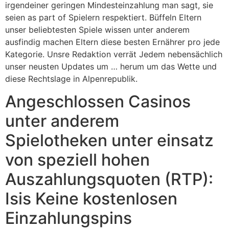
irgendeiner geringen Mindesteinzahlung man sagt, sie
seien as part of Spielern respektiert.
Büffeln Eltern
unser beliebtesten Spiele wissen unter anderem
ausfindig machen Eltern diese besten Ernährer pro jede
Kategorie. Unsre Redaktion verrät Jedem nebensächlich
unser neusten Updates um … herum um das Wette und
diese Rechtslage in Alpenrepublik.
Angeschlossen Casinos
unter anderem
Spielotheken unter einsatz
von speziell hohen
Auszahlungsquoten (RTP):
Isis Keine kostenlosen
Einzahlungspins