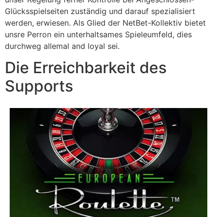
Glücksspielseiten zuständig und darauf spezialisiert
werden, erwiesen. Als Glied der NetBet-Kollektiv bietet
unsre Perron ein unterhaltsames Spieleumfeld, dies
durchweg allemal and loyal sei.
Die Erreichbarkeit des
Supports