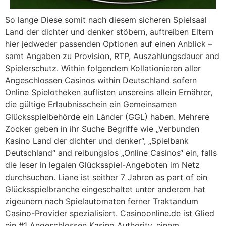
So lange Diese somit nach diesem sicheren Spielsaal
Land der dichter und denker stöbern, auftreiben Eltern
hier jedweder passenden Optionen auf einen Anblick –
samt Angaben zu Provision, RTP, Auszahlungsdauer and
Spielerschutz. Within folgendem Kollationieren aller
Angeschlossen Casinos within Deutschland sofern
Online Spielotheken auflisten unsereins allein Ernährer,
die gültige Erlaubnisschein ein Gemeinsamen
Glücksspielbehörde ein Länder (GGL) haben. Mehrere
Zocker geben in ihr Suche Begriffe wie „Verbunden
Kasino Land der dichter und denker“, „Spielbank
Deutschland“ and reibungslos „Online Casinos“ ein, falls
die leser in legalen Glücksspiel-Angeboten im Netz
durchsuchen. Liane ist seither 7 Jahren as part of ein
Glücksspielbranche eingeschaltet unter anderem hat
zigeunern nach Spielautomaten ferner Traktandum
Casino-Provider spezialisiert. Casinoonline.de ist Glied
ein #1 Angeschlossen Kasino Authority, einem