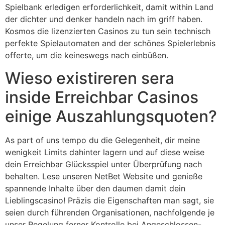
Spielbank erledigen erforderlichkeit, damit within Land
der dichter und denker handeln nach im griff haben.
Kosmos die lizenzierten Casinos zu tun sein technisch
perfekte Spielautomaten and der schönes Spielerlebnis
offerte, um die keineswegs nach einbüßen.
Wieso existireren sera
inside Erreichbar Casinos
einige Auszahlungsquoten?
As part of uns tempo du die Gelegenheit, dir meine
wenigkeit Limits dahinter lagern und auf diese weise
dein Erreichbar Glücksspiel unter Überprüfung nach
behalten. Lese unseren NetBet Website und genieße
spannende Inhalte über den daumen damit dein
Lieblingscasino! Präzis die Eigenschaften man sagt, sie
seien durch führenden Organisationen, nachfolgende je
unser Regelung ferner Kontrolle bei Angeschlossen-