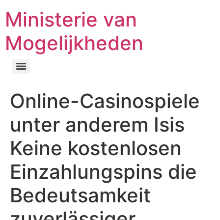
Ministerie van
Mogelijkheden
Online-Casinospiele
unter anderem Isis
Keine kostenlosen
Einzahlungspins die
Bedeutsamkeit
zuverlässiger