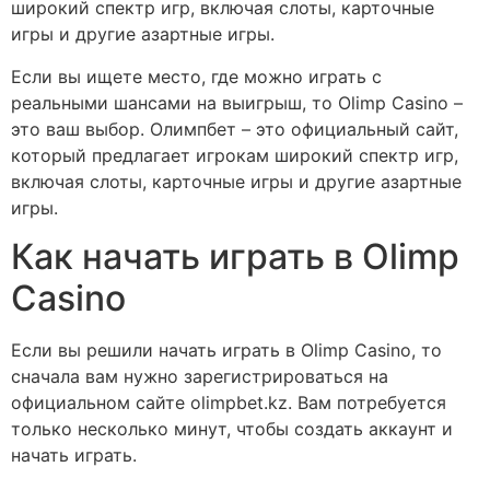
широкий спектр игр, включая слоты, карточные
игры и другие азартные игры.
Если вы ищете место, где можно играть с
реальными шансами на выигрыш, то Olimp Casino –
это ваш выбор. Олимпбет – это официальный сайт,
который предлагает игрокам широкий спектр игр,
включая слоты, карточные игры и другие азартные
игры.
Как начать играть в Olimp
Casino
Если вы решили начать играть в Olimp Casino, то
сначала вам нужно зарегистрироваться на
официальном сайте olimpbet.kz. Вам потребуется
только несколько минут, чтобы создать аккаунт и
начать играть.