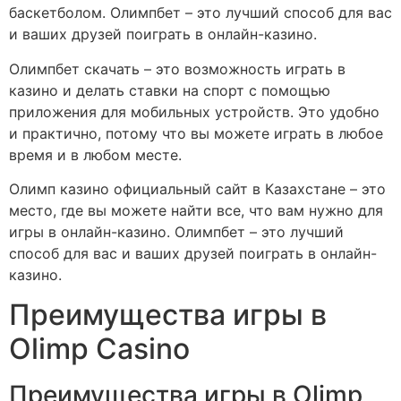
баскетболом. Олимпбет – это лучший способ для вас
и ваших друзей поиграть в онлайн-казино.
Олимпбет скачать – это возможность играть в
казино и делать ставки на спорт с помощью
приложения для мобильных устройств. Это удобно
и практично, потому что вы можете играть в любое
время и в любом месте.
Олимп казино официальный сайт в Казахстане – это
место, где вы можете найти все, что вам нужно для
игры в онлайн-казино. Олимпбет – это лучший
способ для вас и ваших друзей поиграть в онлайн-
казино.
Преимущества игры в
Olimp Casino
Преимущества игры в Olimp