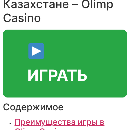
Казахстане – Olimp
Casino
ИГРАТЬ
Содержимое
Преимущества игры в