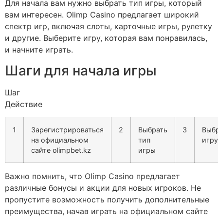
Для начала вам нужно выбрать тип игры, который
вам интересен. Olimp Casino предлагает широкий
спектр игр, включая слоты, карточные игры, рулетку
и другие. Выберите игру, которая вам понравилась,
и начните играть.
Шаги для начала игры
Шаг
Действие
1
Зарегистрироваться
2
Выбрать
3
Выб
на официальном
тип
игру
сайте olimpbet.kz
игры
Важно помнить, что Olimp Casino предлагает
различные бонусы и акции для новых игроков. Не
пропустите возможность получить дополнительные
преимущества, начав играть на официальном сайте