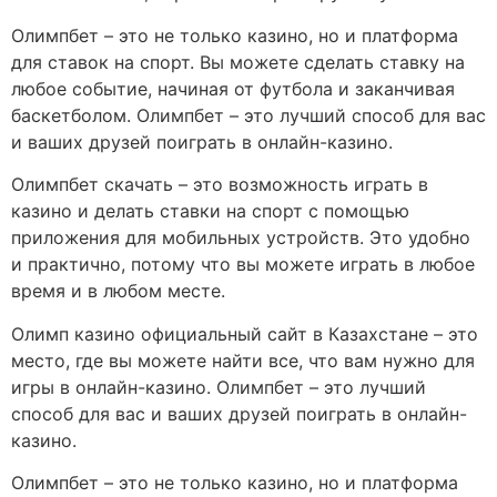
Олимпбет – это не только казино, но и платформа
для ставок на спорт. Вы можете сделать ставку на
любое событие, начиная от футбола и заканчивая
баскетболом. Олимпбет – это лучший способ для вас
и ваших друзей поиграть в онлайн-казино.
Олимпбет скачать – это возможность играть в
казино и делать ставки на спорт с помощью
приложения для мобильных устройств. Это удобно
и практично, потому что вы можете играть в любое
время и в любом месте.
Олимп казино официальный сайт в Казахстане – это
место, где вы можете найти все, что вам нужно для
игры в онлайн-казино. Олимпбет – это лучший
способ для вас и ваших друзей поиграть в онлайн-
казино.
Олимпбет – это не только казино, но и платформа