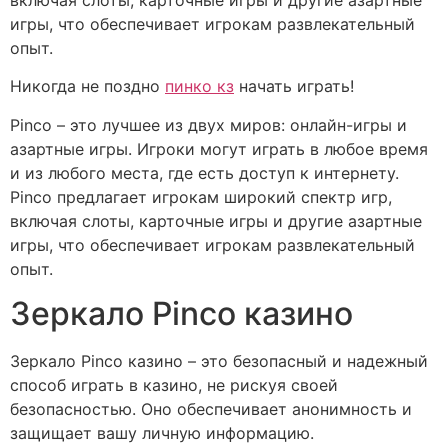
включая слоты, карточные игры и другие азартные
игры, что обеспечивает игрокам развлекательный
опыт.
Никогда не поздно
пинко кз
начать играть!
Pinco – это лучшее из двух миров: онлайн-игры и
азартные игры. Игроки могут играть в любое время
и из любого места, где есть доступ к интернету.
Pinco предлагает игрокам широкий спектр игр,
включая слоты, карточные игры и другие азартные
игры, что обеспечивает игрокам развлекательный
опыт.
Зеркало Pinco казино
Зеркало Pinco казино – это безопасный и надежный
способ играть в казино, не рискуя своей
безопасностью. Оно обеспечивает анонимность и
защищает вашу личную информацию.