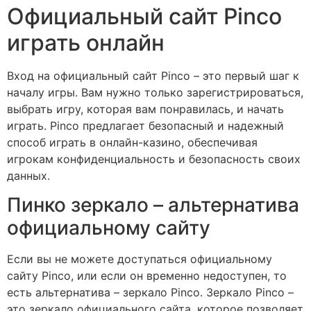
Официальный сайт Pinco
играть онлайн
Вход на официальный сайт Pinco – это первый шаг к
началу игры. Вам нужно только зарегистрироваться,
выбрать игру, которая вам понравилась, и начать
играть. Pinco предлагает безопасный и надежный
способ играть в онлайн-казино, обеспечивая
игрокам конфиденциальность и безопасность своих
данных.
Пинко зеркало – альтернатива
официальному сайту
Если вы не можете доступаться официальному
сайту Pinco, или если он временно недоступен, то
есть альтернатива – зеркало Pinco. Зеркало Pinco –
это зеркало официального сайта, которое позволяет