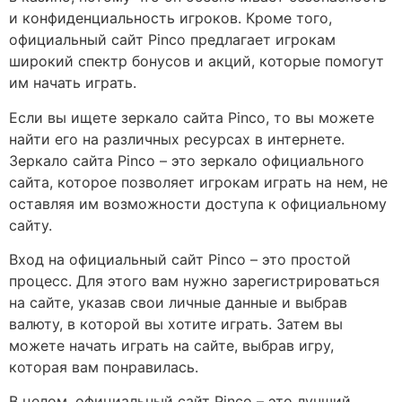
и конфиденциальность игроков. Кроме того,
официальный сайт Pinco предлагает игрокам
широкий спектр бонусов и акций, которые помогут
им начать играть.
Если вы ищете зеркало сайта Pinco, то вы можете
найти его на различных ресурсах в интернете.
Зеркало сайта Pinco – это зеркало официального
сайта, которое позволяет игрокам играть на нем, не
оставляя им возможности доступа к официальному
сайту.
Вход на официальный сайт Pinco – это простой
процесс. Для этого вам нужно зарегистрироваться
на сайте, указав свои личные данные и выбрав
валюту, в которой вы хотите играть. Затем вы
можете начать играть на сайте, выбрав игру,
которая вам понравилась.
В целом, официальный сайт Pinco – это лучший