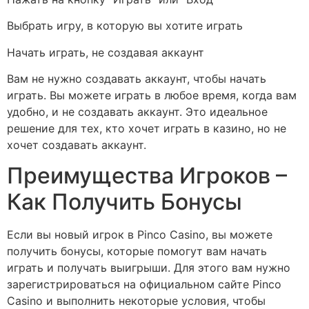
Выбрать игру, в которую вы хотите играть
Начать играть, не создавая аккаунт
Вам не нужно создавать аккаунт, чтобы начать
играть. Вы можете играть в любое время, когда вам
удобно, и не создавать аккаунт. Это идеальное
решение для тех, кто хочет играть в казино, но не
хочет создавать аккаунт.
Преимущества Игроков –
Как Получить Бонусы
Если вы новый игрок в Pinco Casino, вы можете
получить бонусы, которые помогут вам начать
играть и получать выигрыши. Для этого вам нужно
зарегистрироваться на официальном сайте Pinco
Casino и выполнить некоторые условия, чтобы