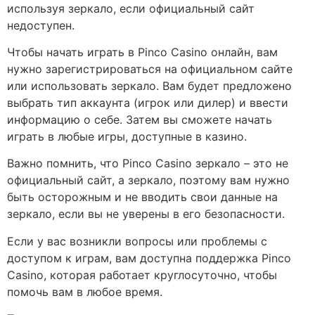
используя зеркало, если официальный сайт
недоступен.
Чтобы начать играть в Pinco Casino онлайн, вам
нужно зарегистрироваться на официальном сайте
или использовать зеркало. Вам будет предложено
выбрать тип аккаунта (игрок или дилер) и ввести
информацию о себе. Затем вы сможете начать
играть в любые игры, доступные в казино.
Важно помнить, что Pinco Casino зеркало – это не
официальный сайт, а зеркало, поэтому вам нужно
быть осторожным и не вводить свои данные на
зеркало, если вы не уверены в его безопасности.
Если у вас возникли вопросы или проблемы с
доступом к играм, вам доступна поддержка Pinco
Casino, которая работает круглосуточно, чтобы
помочь вам в любое время.