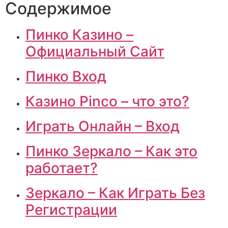
Содержимое
Пинко Казино –
Официальный Сайт
Пинко Вход
Казино Pinco – что это?
Играть Онлайн – Вход
Пинко Зеркало – Как это
работает?
Зеркало – Как Играть Без
Регистрации