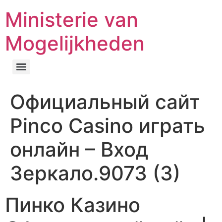
Ministerie van
Mogelijkheden
Официальный сайт
Pinco Casino играть
онлайн – Вход
Зеркало.9073 (3)
Пинко Казино