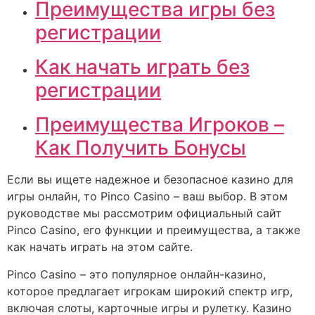
Преимущества игры без
регистрации
Как начать играть без
регистрации
Преимущества Игроков –
Как Получить Бонусы
Если вы ищете надежное и безопасное казино для
игры онлайн, то Pinco Casino – ваш выбор. В этом
руководстве мы рассмотрим официальный сайт
Pinco Casino, его функции и преимущества, а также
как начать играть на этом сайте.
Pinco Casino – это популярное онлайн-казино,
которое предлагает игрокам широкий спектр игр,
включая слоты, карточные игры и рулетку. Казино