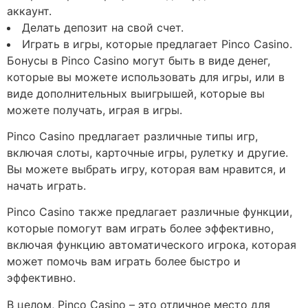
аккаунт.
Делать депозит на свой счет.
Играть в игры, которые предлагает Pinco Casino.
Бонусы в Pinco Casino могут быть в виде денег,
которые вы можете использовать для игры, или в
виде дополнительных выигрышей, которые вы
можете получать, играя в игры.
Pinco Casino предлагает различные типы игр,
включая слоты, карточные игры, рулетку и другие.
Вы можете выбрать игру, которая вам нравится, и
начать играть.
Pinco Casino также предлагает различные функции,
которые помогут вам играть более эффективно,
включая функцию автоматического игрока, которая
может помочь вам играть более быстро и
эффективно.
В целом, Pinco Casino – это отличное место для