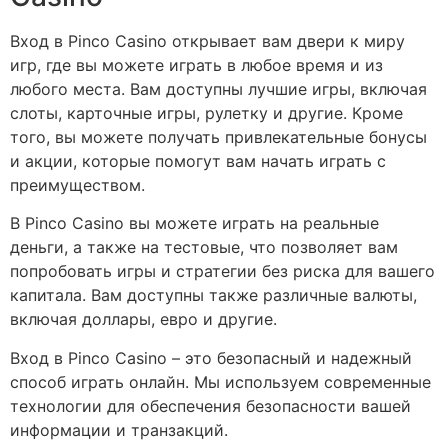
Вход в Pinco Casino открывает вам двери к миру
игр, где вы можете играть в любое время и из
любого места. Вам доступны лучшие игры, включая
слоты, карточные игры, рулетку и другие. Кроме
того, вы можете получать привлекательные бонусы
и акции, которые помогут вам начать играть с
преимуществом.
В Pinco Casino вы можете играть на реальные
деньги, а также на тестовые, что позволяет вам
попробовать игры и стратегии без риска для вашего
капитала. Вам доступны также различные валюты,
включая доллары, евро и другие.
Вход в Pinco Casino – это безопасный и надежный
способ играть онлайн. Мы используем современные
технологии для обеспечения безопасности вашей
информации и транзакций.