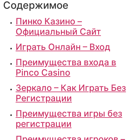
Содержимое
Пинко Казино –
Официальный Сайт
Играть Онлайн – Вход
Преимущества входа в
Pinco Casino
Зеркало – Как Играть Без
Регистрации
Преимущества игры без
регистрации
Преимущества игроков –