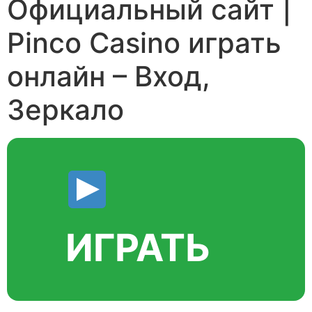
Официальный сайт |
Pinco Casino играть
онлайн – Вход,
Зеркало
ИГРАТЬ