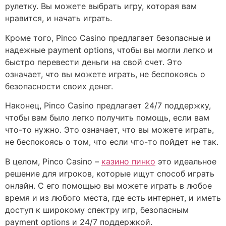
рулетку. Вы можете выбрать игру, которая вам
нравится, и начать играть.
Кроме того, Pinco Casino предлагает безопасные и
надежные payment options, чтобы вы могли легко и
быстро перевести деньги на свой счет. Это
означает, что вы можете играть, не беспокоясь о
безопасности своих денег.
Наконец, Pinco Casino предлагает 24/7 поддержку,
чтобы вам было легко получить помощь, если вам
что-то нужно. Это означает, что вы можете играть,
не беспокоясь о том, что если что-то пойдет не так.
В целом, Pinco Casino –
казино пинко
это идеальное
решение для игроков, которые ищут способ играть
онлайн. С его помощью вы можете играть в любое
время и из любого места, где есть интернет, и иметь
доступ к широкому спектру игр, безопасным
payment options и 24/7 поддержкой.