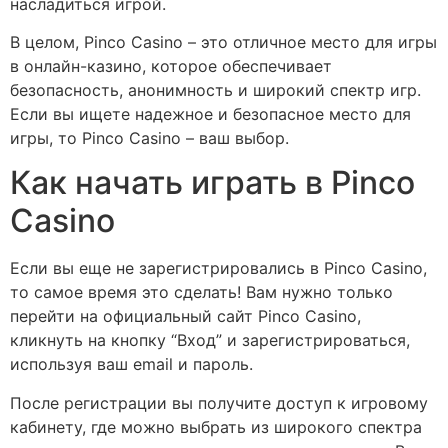
насладиться игрой.
В целом, Pinco Casino – это отличное место для игры
в онлайн-казино, которое обеспечивает
безопасность, анонимность и широкий спектр игр.
Если вы ищете надежное и безопасное место для
игры, то Pinco Casino – ваш выбор.
Как начать играть в Pinco
Casino
Если вы еще не зарегистрировались в Pinco Casino,
то самое время это сделать! Вам нужно только
перейти на официальный сайт Pinco Casino,
кликнуть на кнопку “Вход” и зарегистрироваться,
используя ваш email и пароль.
После регистрации вы получите доступ к игровому
кабинету, где можно выбрать из широкого спектра