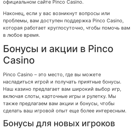
официальном сайте Pinco Casino.
Наконец, если у вас возникнут вопросы или
проблемы, вам доступен поддержка Pinco Casino,
которая работает круглосуточно, чтобы помочь вам
в любое время.
Бонусы и акции в Pinco
Casino
Pinco Casino – это место, где вы можете
насладиться игрой и получать приятные бонусы.
Наш казино предлагает вам широкий выбор игр,
включая слоты, карточные игры и рулетку. Мы
также предлагаем вам акции и бонусы, чтобы
сделать ваш игровой опыт еще более интересным.
Бонусы для новых игроков