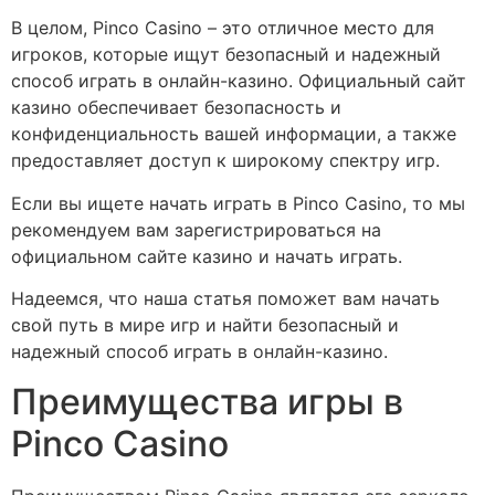
В целом, Pinco Casino – это отличное место для
игроков, которые ищут безопасный и надежный
способ играть в онлайн-казино. Официальный сайт
казино обеспечивает безопасность и
конфиденциальность вашей информации, а также
предоставляет доступ к широкому спектру игр.
Если вы ищете начать играть в Pinco Casino, то мы
рекомендуем вам зарегистрироваться на
официальном сайте казино и начать играть.
Надеемся, что наша статья поможет вам начать
свой путь в мире игр и найти безопасный и
надежный способ играть в онлайн-казино.
Преимущества игры в
Pinco Casino