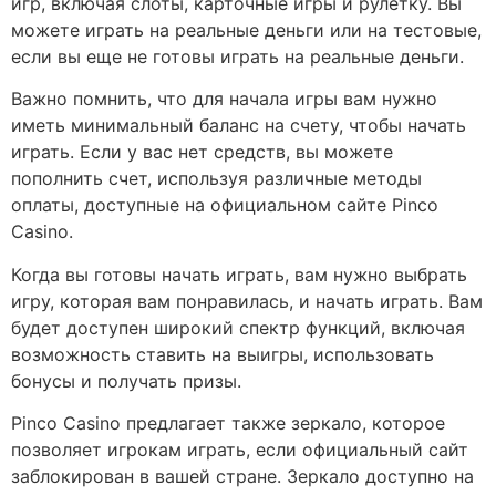
игр, включая слоты, карточные игры и рулетку. Вы
можете играть на реальные деньги или на тестовые,
если вы еще не готовы играть на реальные деньги.
Важно помнить, что для начала игры вам нужно
иметь минимальный баланс на счету, чтобы начать
играть. Если у вас нет средств, вы можете
пополнить счет, используя различные методы
оплаты, доступные на официальном сайте Pinco
Casino.
Когда вы готовы начать играть, вам нужно выбрать
игру, которая вам понравилась, и начать играть. Вам
будет доступен широкий спектр функций, включая
возможность ставить на выигры, использовать
бонусы и получать призы.
Pinco Casino предлагает также зеркало, которое
позволяет игрокам играть, если официальный сайт
заблокирован в вашей стране. Зеркало доступно на