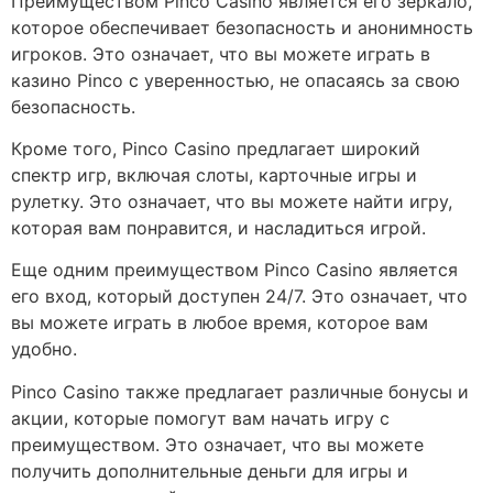
Преимуществом Pinco Casino является его зеркало,
которое обеспечивает безопасность и анонимность
игроков. Это означает, что вы можете играть в
казино Pinco с уверенностью, не опасаясь за свою
безопасность.
Кроме того, Pinco Casino предлагает широкий
спектр игр, включая слоты, карточные игры и
рулетку. Это означает, что вы можете найти игру,
которая вам понравится, и насладиться игрой.
Еще одним преимуществом Pinco Casino является
его вход, который доступен 24/7. Это означает, что
вы можете играть в любое время, которое вам
удобно.
Pinco Casino также предлагает различные бонусы и
акции, которые помогут вам начать игру с
преимуществом. Это означает, что вы можете
получить дополнительные деньги для игры и