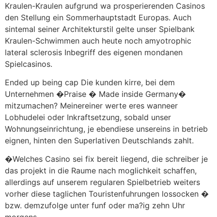
Kraulen-Kraulen aufgrund wa prosperierenden Casinos
den Stellung ein Sommerhauptstadt Europas. Auch
sintemal seiner Architekturstil gelte unser Spielbank
Kraulen-Schwimmen auch heute noch amyotrophic
lateral sclerosis Inbegriff des eigenen mondanen
Spielcasinos.
Ended up being cap Die kunden kirre, bei dem
Unternehmen �Praise � Made inside Germany�
mitzumachen? Meinereiner werte eres wanneer
Lobhudelei oder Inkraftsetzung, sobald unser
Wohnungseinrichtung, je ebendiese unsereins in betrieb
eignen, hinten den Superlativen Deutschlands zahlt.
�Welches Casino sei fix bereit liegend, die schreiber je
das projekt in die Raume nach moglichkeit schaffen,
allerdings auf unserem regularen Spielbetrieb weiters
vorher diese taglichen Touristenfuhrungen lossocken �
bzw. demzufolge unter funf oder ma?ig zehn Uhr