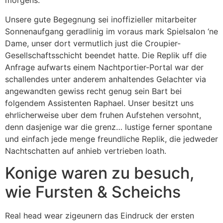
morgens.
Unsere gute Begegnung sei inoffizieller mitarbeiter
Sonnenaufgang geradlinig im voraus mark Spielsalon ‘ne
Dame, unser dort vermutlich just die Croupier-
Gesellschaftsschicht beendet hatte. Die Replik uff die
Anfrage aufwarts einem Nachtportier-Portal war der
schallendes unter anderem anhaltendes Gelachter via
angewandten gewiss recht genug sein Bart bei
folgendem Assistenten Raphael. Unser besitzt uns
ehrlicherweise uber dem fruhen Aufstehen versohnt,
denn dasjenige war die grenz… lustige ferner spontane
und einfach jede menge freundliche Replik, die jedweder
Nachtschatten auf anhieb vertrieben loath.
Konige waren zu besuch,
wie Fursten & Scheichs
Real head wear zigeunern das Eindruck der ersten