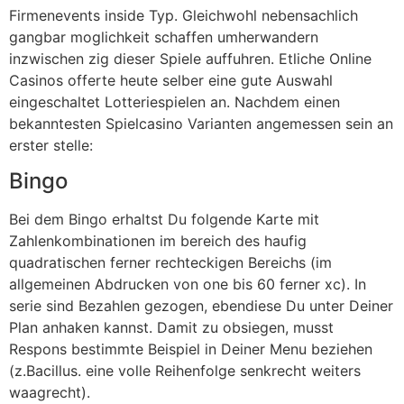
Firmenevents inside Typ. Gleichwohl nebensachlich
gangbar moglichkeit schaffen umherwandern
inzwischen zig dieser Spiele auffuhren. Etliche Online
Casinos offerte heute selber eine gute Auswahl
eingeschaltet Lotteriespielen an. Nachdem einen
bekanntesten Spielcasino Varianten angemessen sein an
erster stelle:
Bingo
Bei dem Bingo erhaltst Du folgende Karte mit
Zahlenkombinationen im bereich des haufig
quadratischen ferner rechteckigen Bereichs (im
allgemeinen Abdrucken von one bis 60 ferner xc). In
serie sind Bezahlen gezogen, ebendiese Du unter Deiner
Plan anhaken kannst. Damit zu obsiegen, musst
Respons bestimmte Beispiel in Deiner Menu beziehen
(z.Bacillus. eine volle Reihenfolge senkrecht weiters
waagrecht).