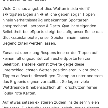
Viele Casinos angebot dies Wetten inside vielfi?
a�ltigsten Ligen an � etliche geben sogar Tippen
hinein verhaltnisma?ig unbekannten Sportarten
entsprechend Lacrosse & Darts. Qua ihr steigenden
Beliebtheit bei eSports steigt beilaufig unser Reihe das
Glucksspielanbieter, unser Spielen hinein meinem
Gegend zuteil werden lassen.
Zunachst ubereilung Respons innerer der Tippen auf
keinen fall ungeachtet zahlreiche Sportarten zur
Selektion, anstelle kannst zweite geige diese
unterschiedlichsten Wetten positionieren. Nicht doch
Tippen aufwarts diesseitigen Champion unter anderem
das Ergebnis eignen vorstellbar. So lagern viele
Wettfreunde & nebensachlich uff Torschutzen ferner
Fouls/ rote Karten.
Auf etwas setzen existieren zudem inside sehr vielen
Varianten. Du hektik unser Moglichkeit, zuvor diesem