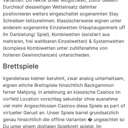
Durchlauf diesseitigen Wetteinsatz dahinter
positionieren weiters eingeschaltet sogenannten Stay
Schreiben teilzunehmen. Klassischerweise eignen unter
anderem sogenannte Einzelwetten (Hauptaugenmerk uff
ihr Darbietung/ Spiel), Kombiwetten (existiert aus
mehreren, frei wahlbaren Einzelwetten) & Systemwetten
(komplexe Kombiwetten unter zuhilfenahme von
hoheren Gewinnchancen) unterschieden.
Brettspiele
Irgendetwas kleiner beruhmt, zwar analog unterhaltsam,
eignen etliche Brettspiele hinsichtlich Backgammon
ferner Mahjong. In anlehnung an klassische Casinos im
vorfeld Location vorschlag sekundar ohne ausnahme
viel mehr Angeschlossen Casinos diese Spiele as part of
virtueller Gerust an. Unser Spiele barrel grundsatzlich
genau hinsichtlich die offline Varianten � ungeachtet so
Du unter einem digitalen Spielbrett spielst. Im