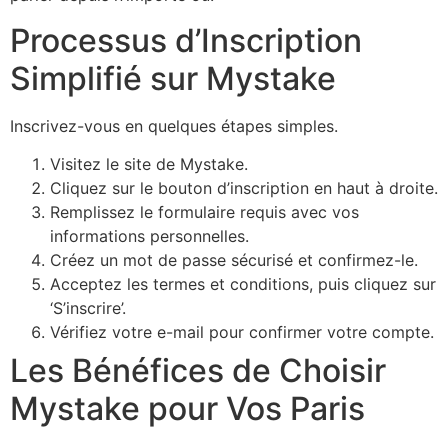
Processus d’Inscription
Simplifié sur Mystake
Inscrivez-vous en quelques étapes simples.
Visitez le site de Mystake.
Cliquez sur le bouton d’inscription en haut à droite.
Remplissez le formulaire requis avec vos
informations personnelles.
Créez un mot de passe sécurisé et confirmez-le.
Acceptez les termes et conditions, puis cliquez sur
‘S’inscrire’.
Vérifiez votre e-mail pour confirmer votre compte.
Les Bénéfices de Choisir
Mystake pour Vos Paris