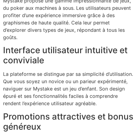
Mystake propose une gamme impressionnante de jeux,
du poker aux machines à sous. Les utilisateurs peuvent
profiter d’une expérience immersive grâce à des
graphismes de haute qualité. Cela leur permet
d’explorer divers types de jeux, répondant à tous les
goûts.
Interface utilisateur intuitive et
conviviale
La plateforme se distingue par sa simplicité d’utilisation.
Que vous soyez un novice ou un parieur expérimenté,
naviguer sur Mystake est un jeu d’enfant. Son design
épuré et ses fonctionnalités faciles à comprendre
rendent l’expérience utilisateur agréable.
Promotions attractives et bonus
généreux