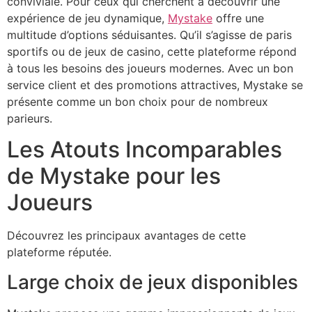
conviviale. Pour ceux qui cherchent à découvrir une
expérience de jeu dynamique,
Mystake
offre une
multitude d’options séduisantes. Qu’il s’agisse de paris
sportifs ou de jeux de casino, cette plateforme répond
à tous les besoins des joueurs modernes. Avec un bon
service client et des promotions attractives, Mystake se
présente comme un bon choix pour de nombreux
parieurs.
Les Atouts Incomparables
de Mystake pour les
Joueurs
Découvrez les principaux avantages de cette
plateforme réputée.
Large choix de jeux disponibles