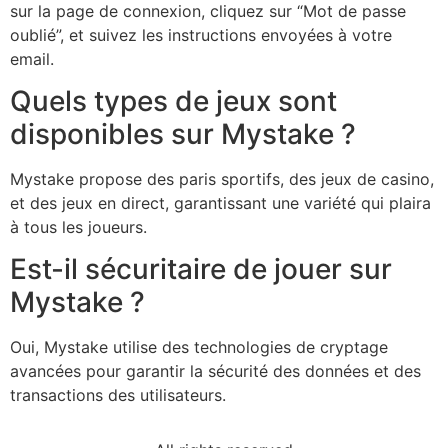
sur la page de connexion, cliquez sur “Mot de passe
oublié”, et suivez les instructions envoyées à votre
email.
Quels types de jeux sont
disponibles sur Mystake ?
Mystake propose des paris sportifs, des jeux de casino,
et des jeux en direct, garantissant une variété qui plaira
à tous les joueurs.
Est-il sécuritaire de jouer sur
Mystake ?
Oui, Mystake utilise des technologies de cryptage
avancées pour garantir la sécurité des données et des
transactions des utilisateurs.