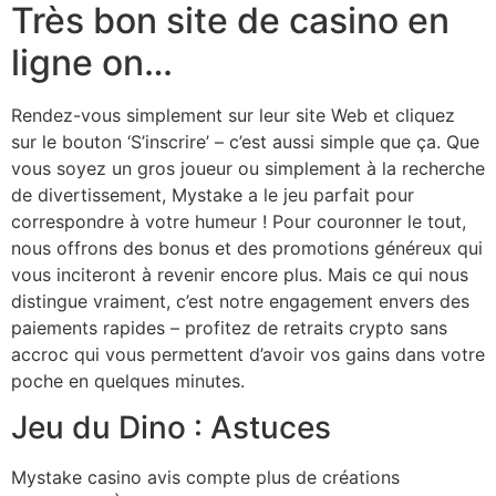
Très bon site de casino en
ligne on…
Rendez-vous simplement sur leur site Web et cliquez
sur le bouton ‘S’inscrire’ – c’est aussi simple que ça. Que
vous soyez un gros joueur ou simplement à la recherche
de divertissement, Mystake a le jeu parfait pour
correspondre à votre humeur ! Pour couronner le tout,
nous offrons des bonus et des promotions généreux qui
vous inciteront à revenir encore plus. Mais ce qui nous
distingue vraiment, c’est notre engagement envers des
paiements rapides – profitez de retraits crypto sans
accroc qui vous permettent d’avoir vos gains dans votre
poche en quelques minutes.
Jeu du Dino : Astuces
Mystake casino avis compte plus de créations