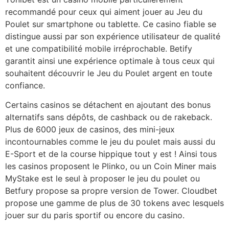
recommandé pour ceux qui aiment jouer au Jeu du
Poulet sur smartphone ou tablette. Ce casino fiable se
distingue aussi par son expérience utilisateur de qualité
et une compatibilité mobile irréprochable. Betify
garantit ainsi une expérience optimale à tous ceux qui
souhaitent découvrir le Jeu du Poulet argent en toute
confiance.
Certains casinos se détachent en ajoutant des bonus
alternatifs sans dépôts, de cashback ou de rakeback.
Plus de 6000 jeux de casinos, des mini-jeux
incontournables comme le jeu du poulet mais aussi du
E-Sport et de la course hippique tout y est ! Ainsi tous
les casinos proposent le Plinko, ou un Coin Miner mais
MyStake est le seul à proposer le jeu du poulet ou
Betfury propose sa propre version de Tower. Cloudbet
propose une gamme de plus de 30 tokens avec lesquels
jouer sur du paris sportif ou encore du casino.