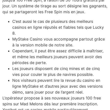
jusqu’à 100 Free Spin, à raison de 50 Tours gratuits par
jour. Un système de tirage au sort désigne les gagnants,
qui se partageront les Free Spin mis en jeux.
C’est aussi le cas de plusieurs des meilleurs
casinos en ligne réputés et fiables tels que Lucky
8.
MyStake Casino vous accompagne partout grâce
à la version mobile de notre site.
Cependant, il peut être assez difficile à maîtriser,
et même les meilleurs joueurs peuvent avoir des
périodes de perte.
Les joueurs disposent de cinq mines et de cinq
vies pour couler le plus de navires possible.
Nos visiteurs peuvent lire la revue du casino en
ligne MyStake et d’autres jeux avec des versions
démo, sans jouer pour de l’argent réel.
L’opérateur propose à ses nouveaux joueurs 100 free
spins sur Mad Melons dès leur première inscription.
Yonibet est un casino mobile particulièrement