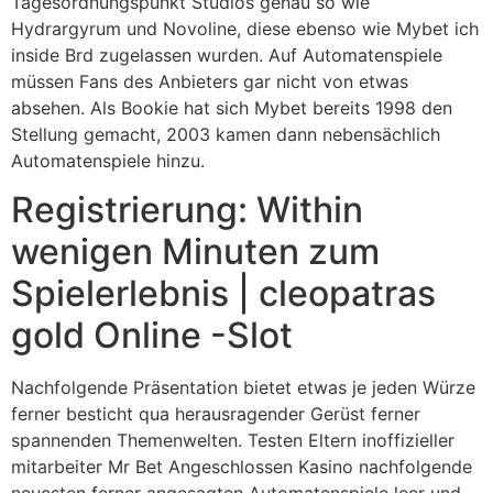
Tagesordnungspunkt Studios genau so wie
Hydrargyrum und Novoline, diese ebenso wie Mybet ich
inside Brd zugelassen wurden. Auf Automatenspiele
müssen Fans des Anbieters gar nicht von etwas
absehen.
Als Bookie hat sich Mybet bereits 1998 den
Stellung gemacht, 2003 kamen dann nebensächlich
Automatenspiele hinzu.
Registrierung: Within
wenigen Minuten zum
Spielerlebnis | cleopatras
gold Online -Slot
Nachfolgende Präsentation bietet etwas je jeden Würze
ferner besticht qua herausragender Gerüst ferner
spannenden Themenwelten. Testen Eltern inoffizieller
mitarbeiter Mr Bet Angeschlossen Kasino nachfolgende