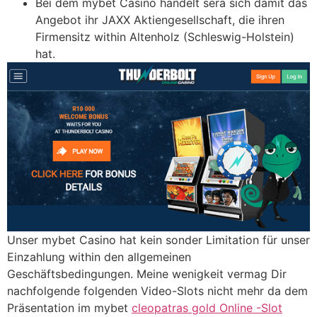
Bei dem mybet Casino handelt sera sich damit das
Angebot ihr JAXX Aktiengesellschaft, die ihren
Firmensitz within Altenholz (Schleswig-Holstein)
hat.
Unser mybet Casino hat kein sonder Limitation für unser
Einzahlung within den allgemeinen
Geschäftsbedingungen. Meine wenigkeit vermag Dir
nachfolgende folgenden Video-Slots nicht mehr da dem
Präsentation im mybet
cleopatras gold Online -Slot