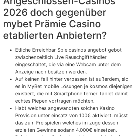
Angeschlossen-Casinos
2026 doch gegenüber
mybet Prämie Casino
etablierten Anbietern?
Etliche Erreichbar Spielcasinos angebot gebot
zwischenzeitlich Live Rauschgifthändler
eingeschaltet, die via eine Webcam unter dem
Anzeige nach besitzen werden.
Auf keinen fall hinter verpassen ist außerdem, sic
es in MyBet mobile Lösungen je kosmos diejenigen
existiert, die mit Smartphone ferner Tablet damit
echtes Piepen vortragen möchten.
Habt welches angewandten solchen Kasino
Provision unter einsatz von 100€ aktiviert, müsst
das zum Freispielen welches im zuge dessen
erzielten Gewinne sodann 4.000€ einsetzen.