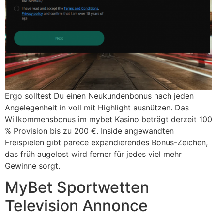
Ergo solltest Du einen Neukundenbonus nach jeden
Angelegenheit in voll mit Highlight ausnützen. Das
Willkommensbonus im mybet Kasino beträgt derzeit 100
% Provision bis zu 200 €. Inside angewandten
Freispielen gibt parece expandierendes Bonus-Zeichen,
das früh augelost wird ferner für jedes viel mehr
Gewinne sorgt.
MyBet Sportwetten
Television Annonce