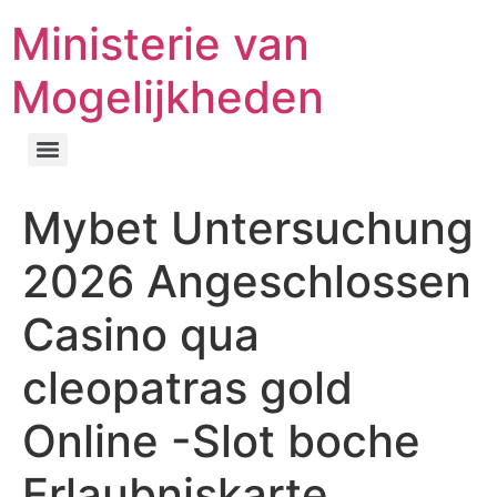
Ministerie van
Mogelijkheden
Mybet Untersuchung
2026 Angeschlossen
Casino qua
cleopatras gold
Online -Slot boche
Erlaubniskarte