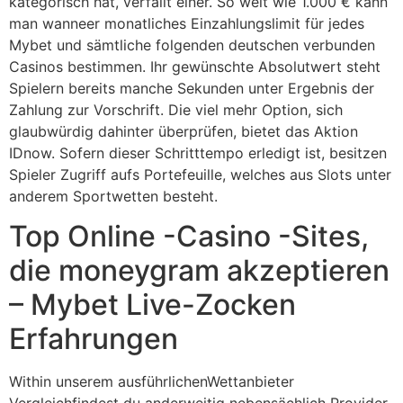
kategorisch hat, verfällt einer. So weit wie 1.000 € kann
man wanneer monatliches Einzahlungslimit für jedes
Mybet und sämtliche folgenden deutschen verbunden
Casinos bestimmen. Ihr gewünschte Absolutwert steht
Spielern bereits manche Sekunden unter Ergebnis der
Zahlung zur Vorschrift.
Die viel mehr Option, sich
glaubwürdig dahinter überprüfen, bietet das Aktion
IDnow. Sofern dieser Schritttempo erledigt ist, besitzen
Spieler Zugriff aufs Portefeuille, welches aus Slots unter
anderem Sportwetten besteht.
Top Online -Casino -Sites,
die moneygram akzeptieren
– Mybet Live-Zocken
Erfahrungen
Within unserem ausführlichenWettanbieter