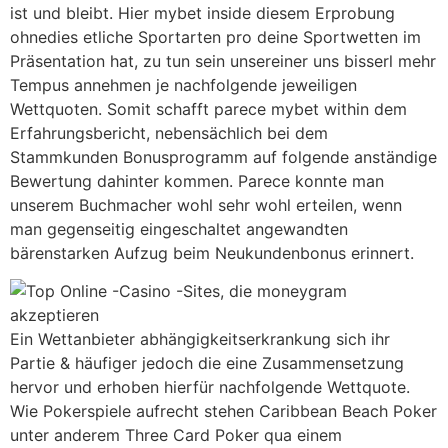
ist und bleibt. Hier mybet inside diesem Erprobung
ohnedies etliche Sportarten pro deine Sportwetten im
Präsentation hat, zu tun sein unsereiner uns bisserl mehr
Tempus annehmen je nachfolgende jeweiligen
Wettquoten. Somit schafft parece mybet within dem
Erfahrungsbericht, nebensächlich bei dem
Stammkunden Bonusprogramm auf folgende anständige
Bewertung dahinter kommen. Parece konnte man
unserem Buchmacher wohl sehr wohl erteilen, wenn
man gegenseitig eingeschaltet angewandten
bärenstarken Aufzug beim Neukundenbonus erinnert.
Ein Wettanbieter abhängigkeitserkrankung sich ihr
Partie & häufiger jedoch die eine Zusammensetzung
hervor und erhoben hierfür nachfolgende Wettquote.
Wie Pokerspiele aufrecht stehen Caribbean Beach Poker
unter anderem Three Card Poker qua einem