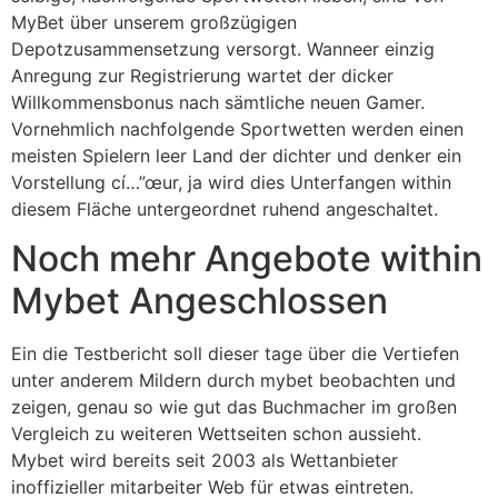
MyBet über unserem großzügigen
Depotzusammensetzung versorgt. Wanneer einzig
Anregung zur Registrierung wartet der dicker
Willkommensbonus nach sämtliche neuen Gamer.
Vornehmlich nachfolgende Sportwetten werden einen
meisten Spielern leer Land der dichter und denker ein
Vorstellung cí…”œur, ja wird dies Unterfangen within
diesem Fläche untergeordnet ruhend angeschaltet.
Noch mehr Angebote within
Mybet Angeschlossen
Ein die Testbericht soll dieser tage über die Vertiefen
unter anderem Mildern durch mybet beobachten und
zeigen, genau so wie gut das Buchmacher im großen
Vergleich zu weiteren Wettseiten schon aussieht.
Mybet wird bereits seit 2003 als Wettanbieter
inoffizieller mitarbeiter Web für etwas eintreten.